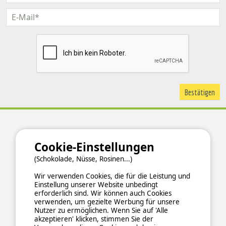
Über uns
Cookie-Einstellungen
Hintergrundinformationen
(Schokolade, Nüsse, Rosinen...)
Newsletter abonnieren
Verzeichnis der Campingplätze nach Ländern
Wir verwenden Cookies, die für die Leistung und
Einstellung unserer Website unbedingt
Kontakt
erforderlich sind. Wir können auch Cookies
verwenden, um gezielte Werbung für unsere
Ucamping
Nutzer zu ermöglichen. Wenn Sie auf 'Alle
akzeptieren' klicken, stimmen Sie der
Impressum