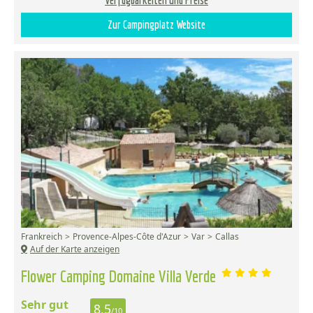
Verfügbarkeiten und Preise
Zur Campingplatz Website
Frankreich
Provence-Alpes-Côte d'Azur
Var
Callas
Auf der Karte anzeigen
Flower Camping Domaine Villa Verde
Sehr gut
8,5
/10