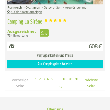
Frankreich
Okzitanien
Ostpyrenäen
Argelès-sur-mer
Auf der Karte anzeigen
Camping La Sirène
Ausgezeichnet
9
/10
734 Bewertung
608 €
Verfügbarkeiten und Preise
Zur Campingplatz Website
1
2
3
4
5
...
10
20
30
Vorherige
Nächste
Seite
Seite
...
37
Über uns