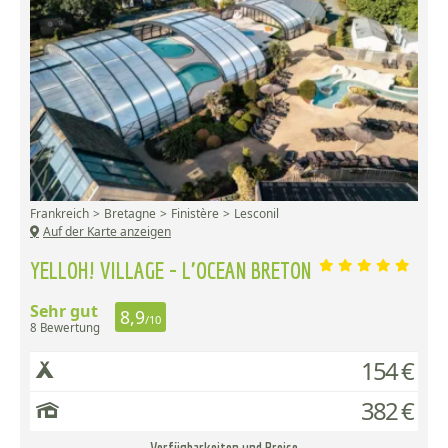
Frankreich
Bretagne
Finistère
Lesconil
Auf der Karte anzeigen
YELLOH! VILLAGE - L'OCEAN BRETON
Sehr gut
8,9
/10
8 Bewertung
154 €
382 €