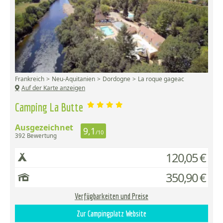
Frankreich
Neu-Aquitanien
Dordogne
La roque gageac
Auf der Karte anzeigen
Camping La Butte
Ausgezeichnet
9,1
/10
392 Bewertung
120,05 €
350,90 €
Verfügbarkeiten und Preise
Zur Campingplatz Website