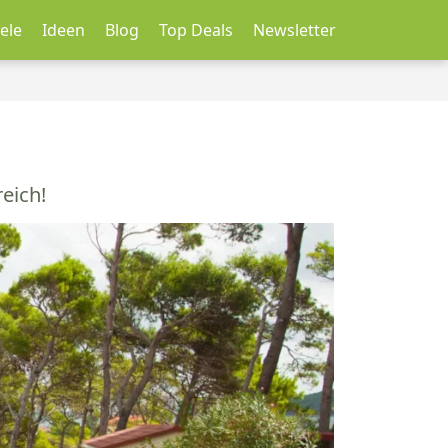
ele
Ideen
Blog
Top Deals
Newsletter
eich!