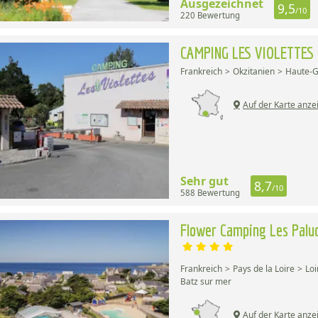
Ausgezeichnet
9,5
/10
220 Bewertung
CAMPING LES VIOLETTES
Frankreich
Okzitanien
Haute-
Auf der Karte anze
Sehr gut
8,7
/10
588 Bewertung
Flower Camping Les Palu
Frankreich
Pays de la Loire
Loi
Batz sur mer
Auf der Karte anze