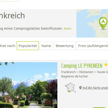
nkreich
ng eines Campingplatzes beeinflussen.
Mehr
;
dnet nach:
Popularität
Name
Bewertung
Preis (aufsteigend
Camping LE PYRENEEN
Frankreich
Okzitanien
Haute-
Bagneres de luchon
Auf der Karte anze