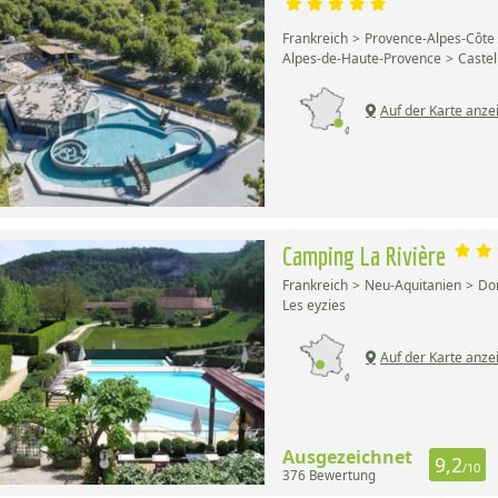
Frankreich
Provence-Alpes-Côte 
Alpes-de-Haute-Provence
Castel
Auf der Karte anze
Camping La Rivière
Frankreich
Neu-Aquitanien
Do
Les eyzies
Auf der Karte anze
Ausgezeichnet
9,2
/10
376 Bewertung