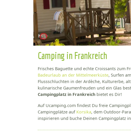
Camping in Frankreich
Frisches Baguette und echte Croissants zum F
Badeurlaub an der Mittelmeerküste
, Surfen am
Flussschluchten in der Ardèche, Kulturerbe, al
kulinarische Gaumenfreuden und ein Glas best
Campingplatz in Frankreich
bietet es Dir!
Auf Ucamping.com findest Du freie Campingplät
Campingplätze auf
Korsika
, dem Outdoor-Para
inspirieren und buche Deinen Campingplatz in