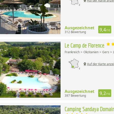
Auf der Karte anze
Ausgezeichnet
9,4
/10
312 Bewertung
Le Camp de Florence
Frankreich
Okzitanien
Gers
Auf der Karte anze
Ausgezeichnet
9,2
/10
397 Bewertung
Camping Sandaya Domain