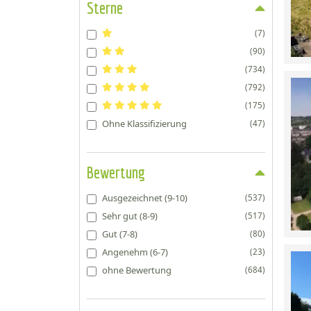
Sterne
(7)
(90)
(734)
(792)
(175)
Ohne Klassifizierung
(47)
Bewertung
Ausgezeichnet (9-10)
(537)
Sehr gut (8-9)
(517)
Gut (7-8)
(80)
Angenehm (6-7)
(23)
ohne Bewertung
(684)