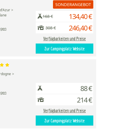
SONDERANGEBOT
d'Azur
134,40 €
lane
168 €
246,40 €
308 €
igen
Verfügbarkeiten und Preise
Zur Campingplatz Website
rdogne
88 €
igen
214 €
Verfügbarkeiten und Preise
Zur Campingplatz Website