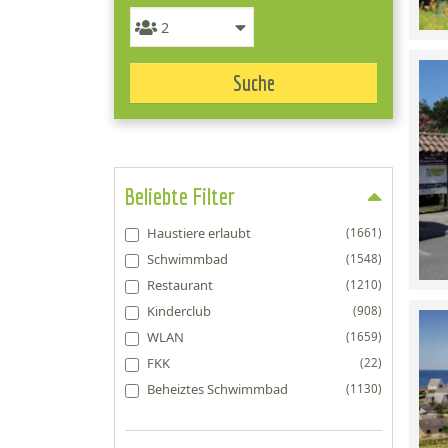
Suche
Beliebte Filter
Haustiere erlaubt
(1661)
Schwimmbad
(1548)
Restaurant
(1210)
Kinderclub
(908)
WLAN
(1659)
FKK
(22)
Beheiztes Schwimmbad
(1130)