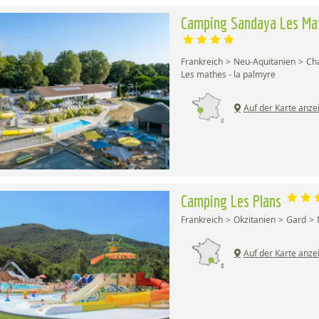
Camping Sandaya Les Ma
Frankreich
Neu-Aquitanien
Ch
Les mathes - la palmyre
Auf der Karte anze
Camping Les Plans
Frankreich
Okzitanien
Gard
Auf der Karte anze