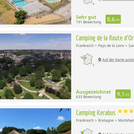
Sehr gut
8,6
/10
191 Bewertung
Camping de la Route d'O
Frankreich
Pays de la Loire
Sa
Auf der Karte anze
Ausgezeichnet
9,1
/10
633 Bewertung
Camping Kerabus
Frankreich
Bretagne
Morbiha