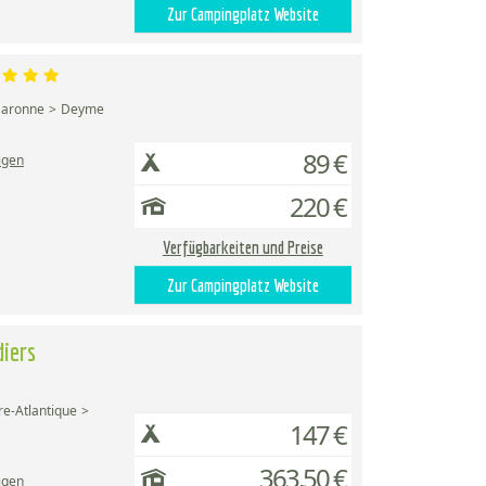
Zur Campingplatz Website
Garonne
Deyme
89 €
igen
220 €
Verfügbarkeiten und Preise
Zur Campingplatz Website
diers
re-Atlantique
147 €
363,50 €
igen