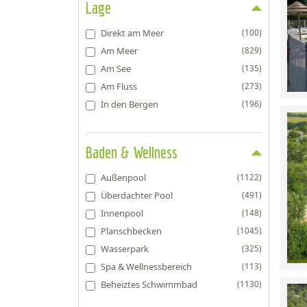
Lage
Direkt am Meer
(100)
Am Meer
(829)
Am See
(135)
Am Fluss
(273)
In den Bergen
(196)
Baden & Wellness
Außenpool
(1122)
Überdachter Pool
(491)
Innenpool
(148)
Planschbecken
(1045)
Wasserpark
(325)
Spa & Wellnessbereich
(113)
Beheiztes Schwimmbad
(1130)