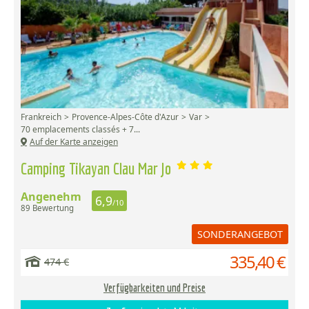
Frankreich
Provence-Alpes-Côte d'Azur
Var
70 emplacements classés + 7...
Auf der Karte anzeigen
Camping Tikayan Clau Mar Jo
Angenehm
6,9
/10
89 Bewertung
SONDERANGEBOT
335,40 €
474 €
Verfügbarkeiten und Preise