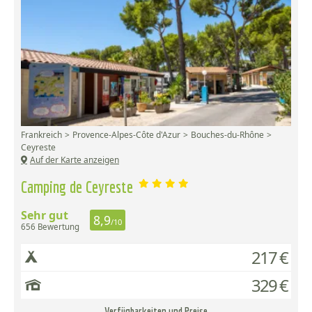
Frankreich
Provence-Alpes-Côte d'Azur
Bouches-du-Rhône
Ceyreste
Auf der Karte anzeigen
Camping de Ceyreste
Sehr gut
8,9
/10
656 Bewertung
217 €
329 €
Verfügbarkeiten und Preise