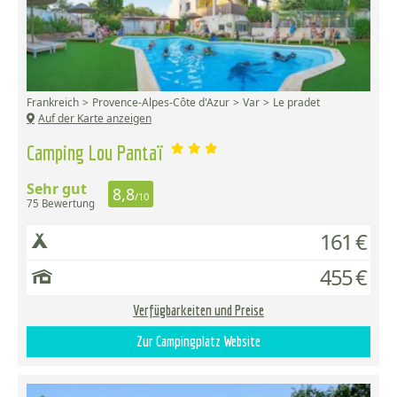
Frankreich
Provence-Alpes-Côte d'Azur
Var
Le pradet
Auf der Karte anzeigen
Camping Lou Pantaï
Sehr gut
8,8
/10
75 Bewertung
161 €
455 €
Verfügbarkeiten und Preise
Zur Campingplatz Website