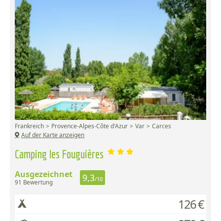
Frankreich
Provence-Alpes-Côte d'Azur
Var
Carces
Auf der Karte anzeigen
Camping les Fouguières
Ausgezeichnet
9,3
/10
91 Bewertung
126 €