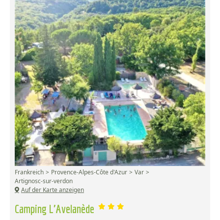
Frankreich
Provence-Alpes-Côte d'Azur
Var
Artignosc-sur-verdon
Auf der Karte anzeigen
Camping L'Avelanède