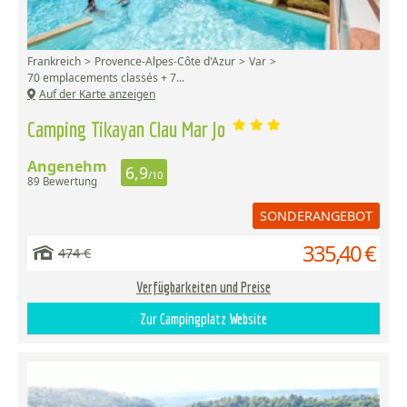
Frankreich
Provence-Alpes-Côte d'Azur
Var
70 emplacements classés + 7...
Auf der Karte anzeigen
Camping Tikayan Clau Mar Jo
Angenehm
6,9
/10
89 Bewertung
SONDERANGEBOT
335,40 €
474 €
Verfügbarkeiten und Preise
Zur Campingplatz Website