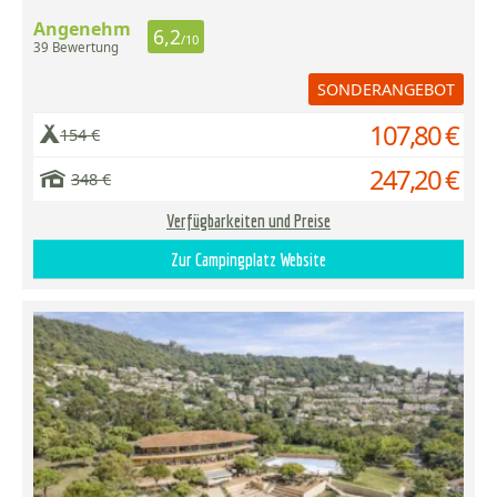
Angenehm
6,2
/10
39 Bewertung
SONDERANGEBOT
107,80 €
154 €
247,20 €
348 €
Verfügbarkeiten und Preise
Zur Campingplatz Website