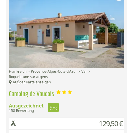
Frankreich
Provence-Alpes-Côte d'Azur
Var
Roquebrune sur argens
Auf der Karte anzeigen
Camping de Vaudois
Ausgezeichnet
9
/10
158 Bewertung
129,50 €