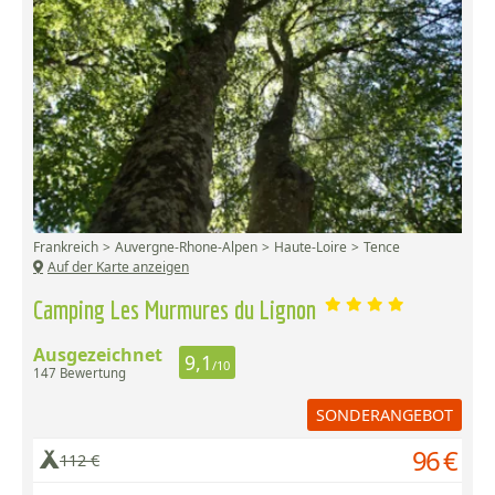
Frankreich
Auvergne-Rhone-Alpen
Haute-Loire
Tence
Auf der Karte anzeigen
Camping Les Murmures du Lignon
Ausgezeichnet
9,1
/10
147 Bewertung
SONDERANGEBOT
96 €
112 €