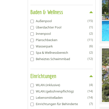
Baden & Wellness
Außenpool
(15)
Überdachter Pool
(1)
Innenpool
(2)
Planschbecken
(11)
Wasserpark
(6)
Spa & Wellnessbereich
(2)
Beheiztes Schwimmbad
(12)
Einrichtungen
WLAN (inklusive)
(4)
WLAN (gebührenpflichtig)
(14)
Lebensmittelladen
(14)
Einrichtungen für Behinderte
(7)