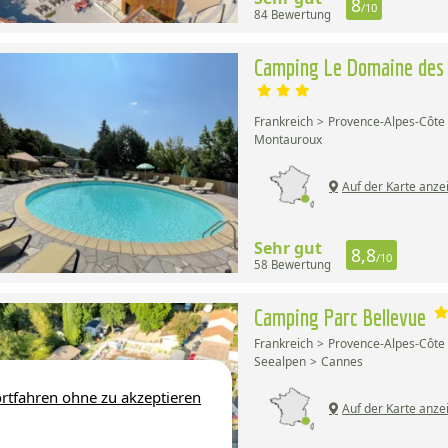
8
/10
84 Bewertung
Camping Le Domaine des 
Frankreich
Provence-Alpes-Côte 
Montauroux
Auf der Karte anze
Sehr gut
8,8
/10
58 Bewertung
Camping Parc Bellevue
Frankreich
Provence-Alpes-Côte 
Seealpen
Cannes
rtfahren ohne zu akzeptieren
Auf der Karte anze