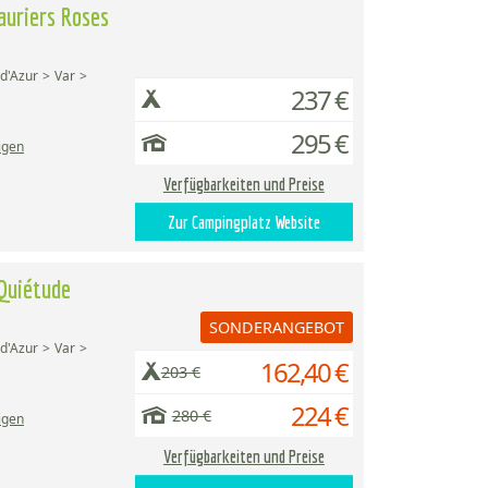
uriers Roses
d'Azur
Var
237 €
295 €
igen
Verfügbarkeiten und Preise
Zur Campingplatz Website
Quiétude
SONDERANGEBOT
d'Azur
Var
162,40 €
203 €
224 €
280 €
igen
Verfügbarkeiten und Preise