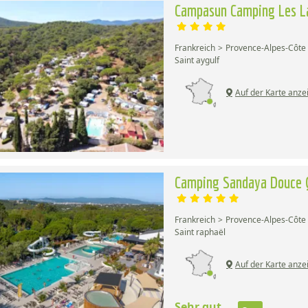
Campasun Camping Les La
Frankreich
Provence-Alpes-Côte 
Saint aygulf
Auf der Karte anze
Camping Sandaya Douce 
Frankreich
Provence-Alpes-Côte 
Saint raphaël
Auf der Karte anze
Sehr gut