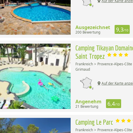
Auf der Karte anze
Ausgezeichnet
9,3
/10
200 Bewertung
Camping Tikayan Domaine
Saint Tropez
Frankreich
Provence-Alpes-Côte 
Grimaud
Auf der Karte anze
Angenehm
6,4
/10
21 Bewertung
Camping Le Parc
Frankreich
Provence-Alpes-Côte 