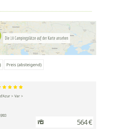
Die
Campingplätze auf der Karte ansehen
18
)
Preis (absteigend)
d'Azur
Var
igen
564 €