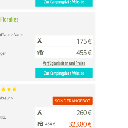
Zur Campingplatz Website
Floralies
d'Azur
Var
175 €
455 €
igen
Verfügbarkeiten und Preise
Zur Campingplatz Website
d'Azur
SONDERANGEBOT
260 €
igen
323,80 €
454 €