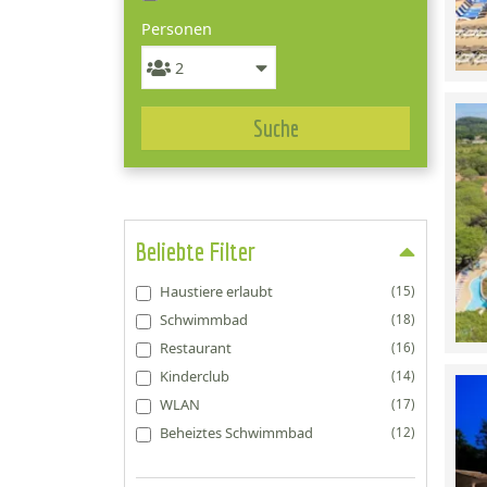
Personen
Suche
Beliebte Filter
Haustiere erlaubt
(15)
Schwimmbad
(18)
Restaurant
(16)
Kinderclub
(14)
WLAN
(17)
Beheiztes Schwimmbad
(12)