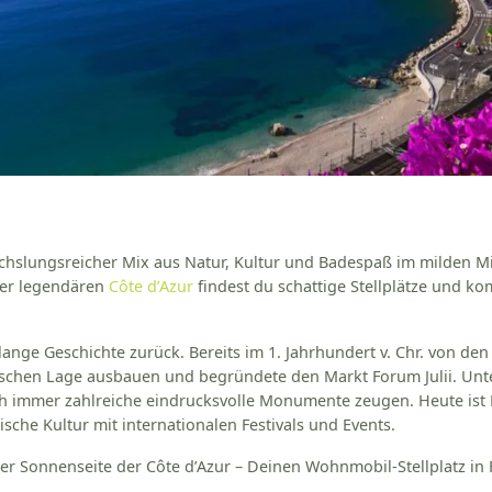
echslungsreicher Mix aus Natur, Kultur und Badespaß im milden M
er legendären
Côte d’Azur
findest du schattige Stellplätze und k
 lange Geschichte zurück. Bereits im 1. Jahrhundert v. Chr. von de
chen Lage ausbauen und begründete den Markt Forum Julii. Unter
immer zahlreiche eindrucksvolle Monumente zeugen. Heute ist Fré
ische Kultur mit internationalen Festivals und Events.
er Sonnenseite der Côte d’Azur – Deinen Wohnmobil-Stellplatz in F