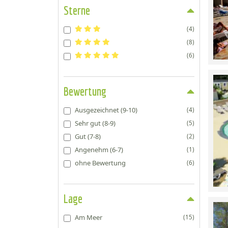
Sterne
(4)
(8)
(6)
Bewertung
Ausgezeichnet (9-10)
(4)
Sehr gut (8-9)
(5)
Gut (7-8)
(2)
Angenehm (6-7)
(1)
ohne Bewertung
(6)
Lage
Am Meer
(15)