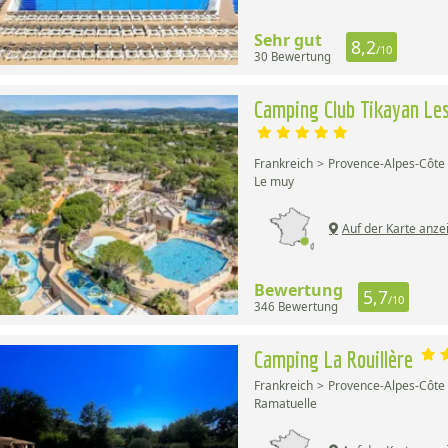
Sehr gut
8,2
/10
30 Bewertung
Camping Club Tikayan Les
Frankreich
Provence-Alpes-Côte 
Le muy
Auf der Karte anze
Bewertung
5,7
/10
346 Bewertung
Camping La Rouillère
Frankreich
Provence-Alpes-Côte 
Ramatuelle