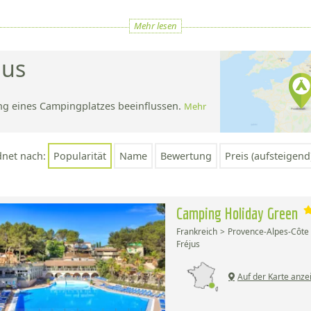
Mehr lesen
jus
ng eines Campingplatzes beeinflussen.
Mehr
;
dnet nach:
Popularität
Name
Bewertung
Preis (aufsteigend
Camping Holiday Green
Frankreich
Provence-Alpes-Côte 
Fréjus
Auf der Karte anze