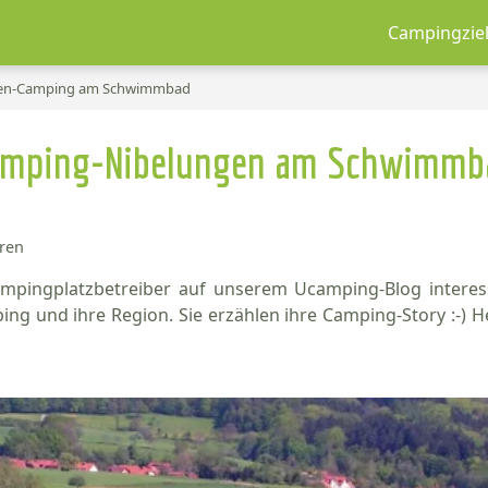
Campingzie
ngen-Camping am Schwimmbad
amping-Nibelungen am Schwimmb
aren
ngplatzbetreiber auf unserem Ucamping-Blog interessant
g und ihre Region. Sie erzählen ihre Camping-Story :-) Heu