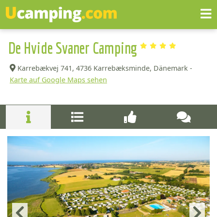
De Hvide Svaner Camping
Karrebækvej 741,
4736 Karrebæksminde, Dänemark -
Karte auf Google Maps sehen