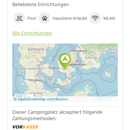
Beliebteste Einrichtungen
Pool
Haustiere erlaubt
WLAN
Alle Einrichtungen
Auf Google Maps
anzeigen
100 km
© OpenStreetMap contributors
Dieser Campingplatz akzeptiert folgende
Zahlungsmethoden: