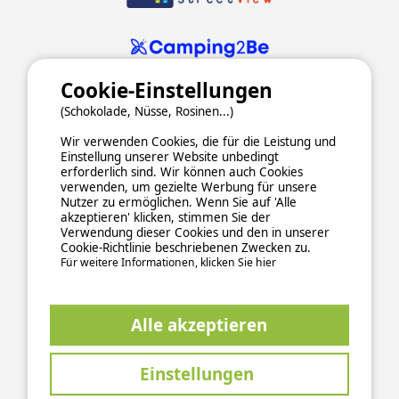
Cookie-Einstellungen
(Schokolade, Nüsse, Rosinen...)
Wir verwenden Cookies, die für die Leistung und
Einstellung unserer Website unbedingt
erforderlich sind. Wir können auch Cookies
verwenden, um gezielte Werbung für unsere
ALLGEMEINE NUTZUNGSBEDINGUNGEN
Nutzer zu ermöglichen. Wenn Sie auf 'Alle
DATENSCHUTZERKLÄRUNG
COOKIES
IMPRESSUM
akzeptieren' klicken, stimmen Sie der
Verwendung dieser Cookies und den in unserer
Sichere und zuverlässige Zahlungsabwicklung
Cookie-Richtlinie beschriebenen Zwecken zu.
Für weitere Informationen, klicken Sie hier
Alle akzeptieren
Einstellungen
This site is protected by reCAPTCHA and the Google
Privacy Policy
and
apply.
Terms of Service