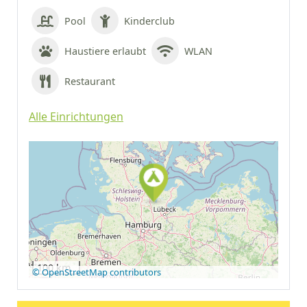
Pool
Kinderclub
Haustiere erlaubt
WLAN
Restaurant
Alle Einrichtungen
Auf Google Maps
anzeigen
100 km
© OpenStreetMap contributors