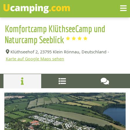
Komfortcamp KlüthseeCamp und
Naturcamp Seeblick
Klüthseehof 2,
23795 Klein Rönnau, Deutschland -
Karte auf Google Maps sehen