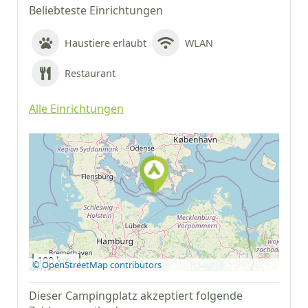
Beliebteste Einrichtungen
Haustiere erlaubt
WLAN
Restaurant
Alle Einrichtungen
Auf Google Maps
anzeigen
100 km
© OpenStreetMap contributors
Dieser Campingplatz akzeptiert folgende