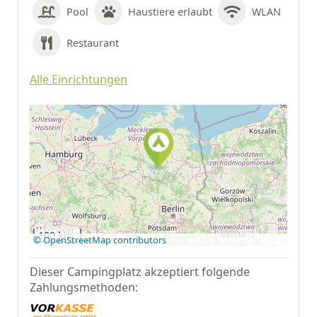
Pool
Haustiere erlaubt
WLAN
Restaurant
Alle Einrichtungen
Auf Google Maps
anzeigen
100 km
© OpenStreetMap contributors
Dieser Campingplatz akzeptiert folgende
Zahlungsmethoden: