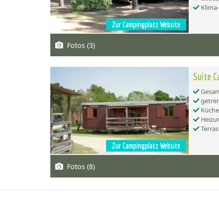
Klima
Zur Campingplatz Website
Fotos (3)
Suite C
Gesamt
getren
Küche:
Heizu
Terras
Zur Campingplatz Website
Fotos (8)