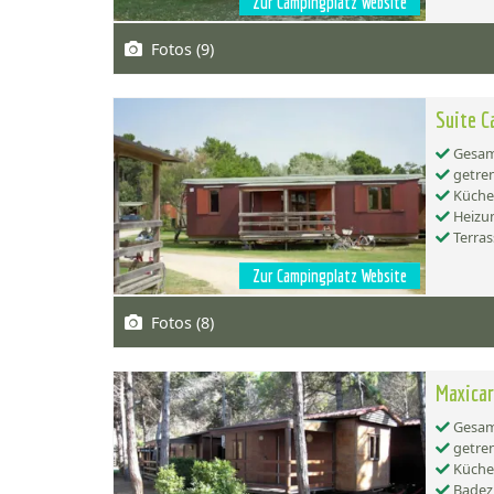
Zur Campingplatz Website
Fotos (9)
Suite C
Gesamt
getren
Küche:
Heizu
Terras
Zur Campingplatz Website
Fotos (8)
Maxica
Gesamt
getren
Küche:
Badez