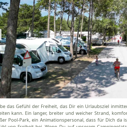
ebe das Gefühl der Freiheit, das Dir ein Urlaubsziel inmitt
eiten kann. Ein langer, breiter und weicher Strand, komfo
ßer Pool-Park, ein Animationspersonal, dass für Dich da is
ühl von Freiheit bei. Wenn Du auf unserem Campingplatz