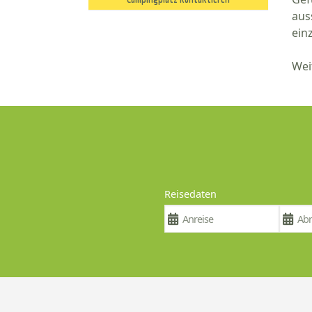
aus
ein
Wei
Reisedaten