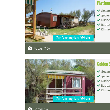
Platinu
Gesamt
getren
Küche:
Badez
Klima
Zur Campingplatz Website
Fotos (10)
Golden 
Gesamt
getren
Küche:
Badez
Klima
Zur Campingplatz Website
Fotos (5)