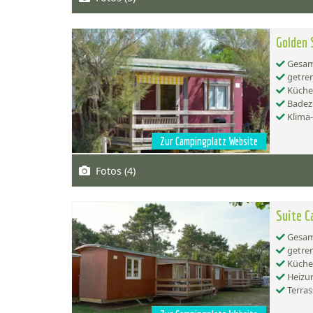
Golden 
Gesamt
getren
Küche:
Badez
Klima
Zur Campingplatz Website
Fotos (4)
Suite C
Gesamt
getren
Küche:
Heizu
Terras