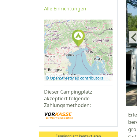
Alle Einrichtungen
Auf Google
Maps
anzeigen
100 km
© OpenStreetMap contributors
Dieser Campingplatz
akzeptiert folgende
Zahlungsmethoden:
Erl
ber
gro
Gef
Campingplatz kontaktieren