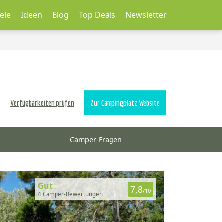
ele
Ideen
Blog
Top Deals
Newsletter
Verfügbarkeiten prüfen
Zur Campingplatz Website
Camper-Fragen
Gut
7,8
/10
4 Camper-Bewertungen