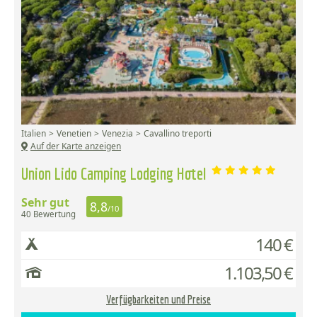
Italien
Venetien
Venezia
Cavallino treporti
Auf der Karte anzeigen
Union Lido Camping Lodging Hotel
Sehr gut
8,8
/10
40 Bewertung
140 €
1.103,50 €
Verfügbarkeiten und Preise