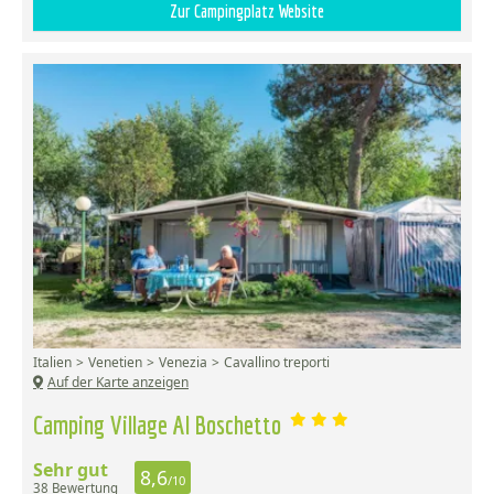
Zur Campingplatz Website
Italien
Venetien
Venezia
Cavallino treporti
Auf der Karte anzeigen
Camping Village Al Boschetto
Sehr gut
8,6
/10
38 Bewertung