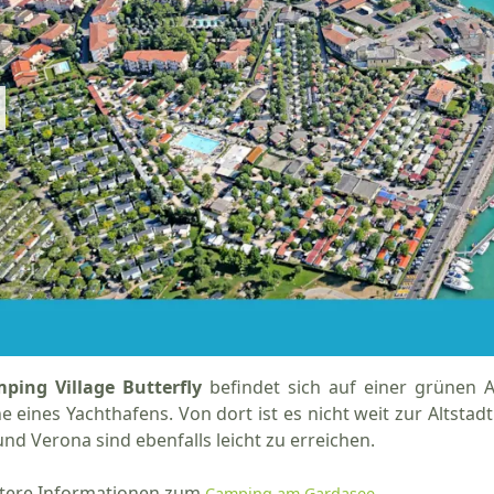
ping Village Butterfly
befindet sich auf einer grünen A
e eines Yachthafens. Von dort ist es nicht weit zur Altstad
und Verona sind ebenfalls leicht zu erreichen.
tere Informationen zum
.
Camping am Gardasee