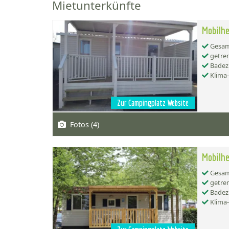
Mietunterkünfte
Mobilh
Gesamt
getren
Badez
Klima
Zur Campingplatz Website
Fotos (4)
Mobilh
Gesamt
getren
Badez
Klima