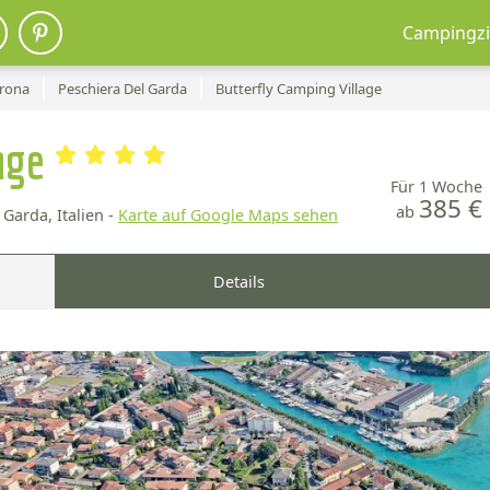
Campingzi
rona
Peschiera Del Garda
Butterfly Camping Village
lage
Für 1 Woche
385 €
ab
Garda, Italien -
Karte auf Google Maps sehen
Details