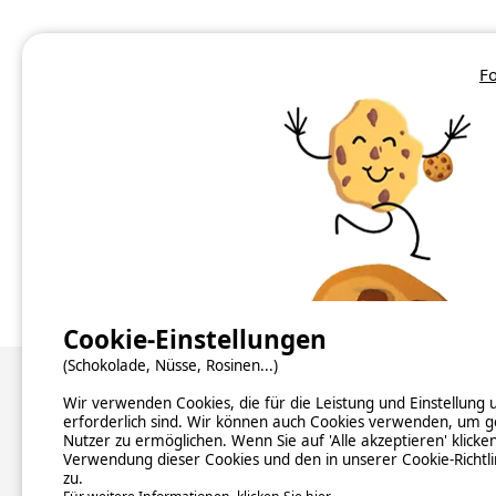
Fo
Camping Abruzzen
Camping Aostatal
Camping Apulien
Camping Emilia-Romagna
Camping Friaul-Julisch Venetien
Camping Kalabrien
Cookie-Einstellungen
(Schokolade, Nüsse, Rosinen...)
Über uns
Wir verwenden Cookies, die für die Leistung und Einstellung
erforderlich sind. Wir können auch Cookies verwenden, um g
Nutzer zu ermöglichen. Wenn Sie auf 'Alle akzeptieren' klicke
Hintergrundinformationen
Verwendung dieser Cookies und den in unserer Cookie-Richtl
Newsletter abonnieren
zu.
Verzeichnis der Campingplätze nach Ländern