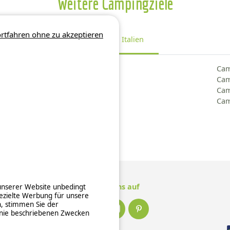
Weitere Campingziele
rtfahren ohne zu akzeptieren
Regionen Italien
Camping Kampanien
Cam
Camping Latium
Cam
Camping Ligurien
Cam
Camping Lombardei
Cam
Camping Marken
Camping Piemont
Folge uns auf
 unserer Website unbedingt
ezielte Werbung für unsere
n, stimmen Sie der
inie beschriebenen Zwecken