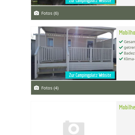
Zur Campingplatz Website
Fotos (6)
Mobilh
Gesamt
getren
Badez
Klima
Zur Campingplatz Website
Fotos (4)
Mobilhe