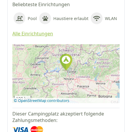
Beliebteste Einrichtungen
Pool
Haustiere erlaubt
WLAN
Alle Einrichtungen
Auf Google Maps
anzeigen
100 km
© OpenStreetMap contributors
Dieser Campingplatz akzeptiert folgende
Zahlungsmethoden: