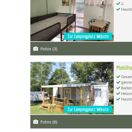
2.
Hausti
Zur Campingplatz Website
Fotos (3)
Mobilhe
Gesamt
getren
Badez
Heizu
Hausti
Zur Campingplatz Website
Fotos (6)