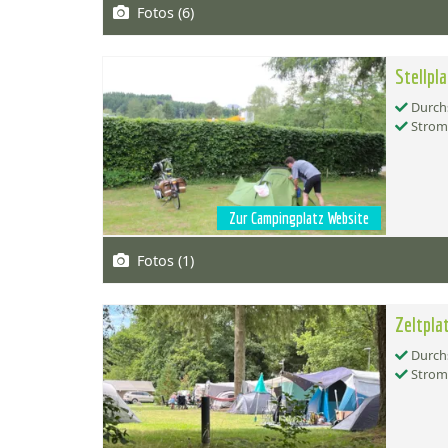
Fotos (6)
Stellpl
Durchs
Strom
Zur Campingplatz Website
Fotos (1)
Zeltplat
Durchs
Strom