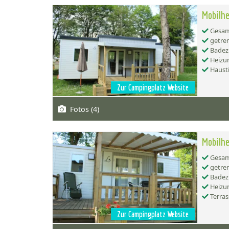
Mobilhe
Gesamt
getren
Badez
Heizu
Hausti
Zur Campingplatz Website
Fotos (4)
Mobilhe
Gesamt
getren
Badez
Heizu
Terras
Zur Campingplatz Website