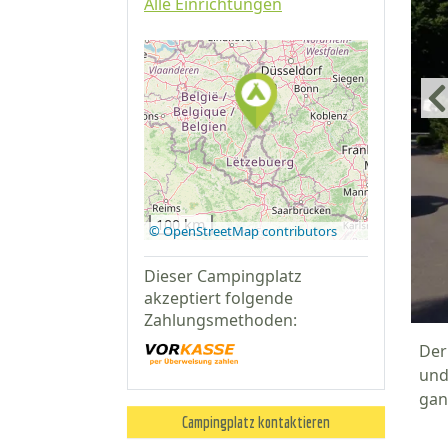
Alle Einrichtungen
Auf Google
Maps
anzeigen
100 km
© OpenStreetMap contributors
Dieser Campingplatz
akzeptiert folgende
Zahlungsmethoden:
Der
und
gan
Campingplatz kontaktieren