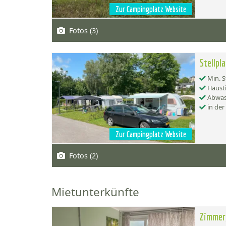
Zur Campingplatz Website
Fotos (3)
Stellp
Min. S
Hausti
Abwas
in der
Zur Campingplatz Website
Fotos (2)
Mietunterkünfte
Zimmer,