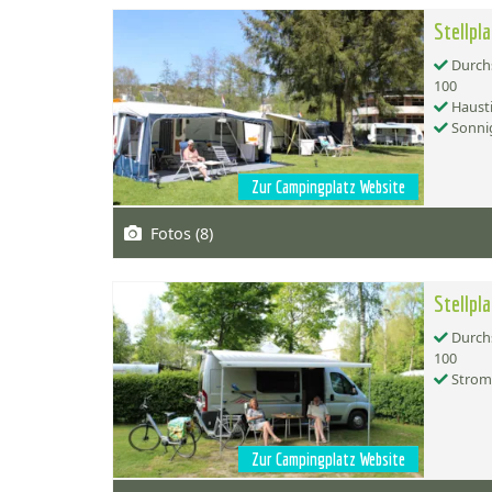
Stellpl
Durchs
100
Hausti
Sonnig
Zur Campingplatz Website
Fotos (8)
Stellpl
Durchs
100
Strom
Zur Campingplatz Website