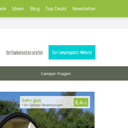
ele
Ideen
Blog
Top Deals
Newsletter
Verfügbarkeiten prüfen
Zur Campingplatz Website
Camper-Fragen
Sehr gut
8,4
/10
199 Camper-Bewertungen