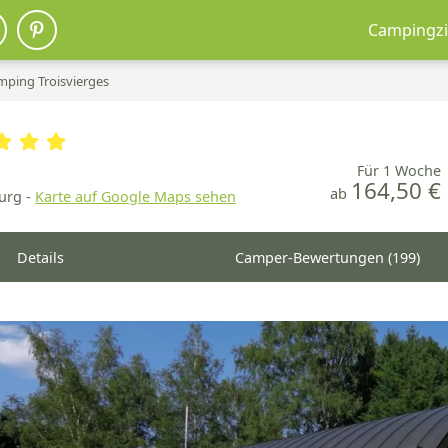
Campingzi
mping Troisvierges
Für 1 Woche
164,50 €
ab
urg -
Karte auf Google Maps sehen
Details
Camper-Bewertungen (199)