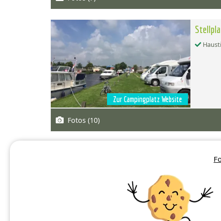
Stellpl
Hausti
Zur Campingplatz Website
Fotos (10)
Stellpl
Fo
Hausti