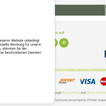
Mehr Informationen
Folge uns auf
 unserer Website unbedingt
ezielte Werbung für unsere
n, stimmen Sie der
inie beschriebenen Zwecken
EINE NUTZUNGSBEDINGUNGEN
DATENSCHUTZERKLÄRUNG
COOKIES
IM
e und zuverlässige Zahlungsabwicklung
te is protected by reCAPTCHA and the Google
and
Privacy Policy
Terms of Servi
ping. All rights reserved, all media and pictures are property of their respe