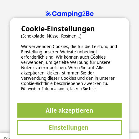
Cookie-Einstellungen
(Schokolade, Nüsse, Rosinen...)
Wir verwenden Cookies, die für die Leistung und
Einstellung unserer Website unbedingt
erforderlich sind. Wir können auch Cookies
verwenden, um gezielte Werbung für unsere
ALLGEMEINE NUTZUNGSBEDINGUNGEN
Nutzer zu ermöglichen. Wenn Sie auf 'Alle
DATENSCHUTZERKLÄRUNG
COOKIES
IMPRESSUM
akzeptieren' klicken, stimmen Sie der
Verwendung dieser Cookies und den in unserer
Sichere und zuverlässige Zahlungsabwicklung
Cookie-Richtlinie beschriebenen Zwecken zu.
Für weitere Informationen, klicken Sie hier
Alle akzeptieren
Einstellungen
This site is protected by reCAPTCHA and the Google
Privacy Policy
and
apply.
Terms of Service
Für 1 Woche