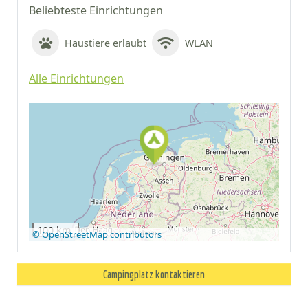
Beliebteste Einrichtungen
Haustiere erlaubt
WLAN
Alle Einrichtungen
Auf Google Maps
anzeigen
100 km
© OpenStreetMap contributors
Campingplatz kontaktieren