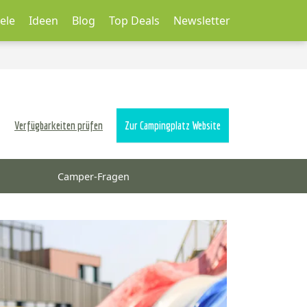
ele
Ideen
Blog
Top Deals
Newsletter
Verfügbarkeiten prüfen
Zur Campingplatz Website
Camper-Fragen