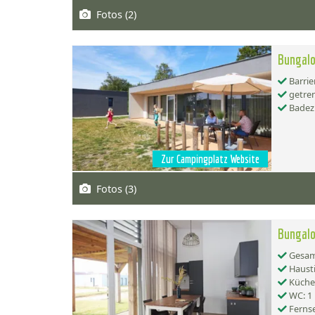
Fotos (2)
Bungal
Barrie
getren
Badez
Zur Campingplatz Website
Fotos (3)
Bungal
Gesamt
Hausti
Küche:
WC: 1
Ferns