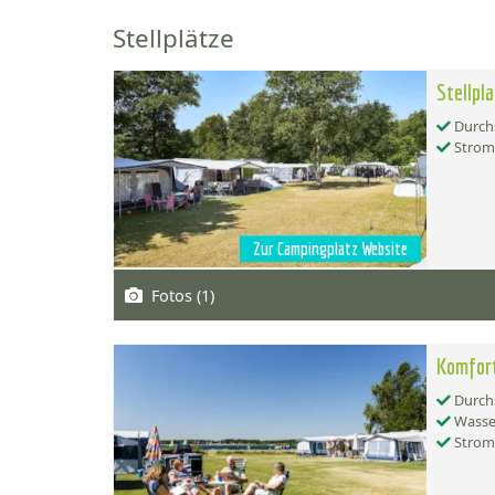
Stellplätze
Stellpl
Durchs
Strom
Zur Campingplatz Website
Fotos (1)
Komfor
Durchs
Wasse
Strom