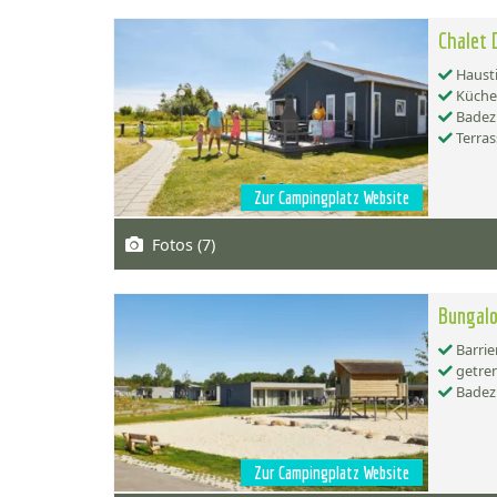
Chalet 
Hausti
Küche:
Badez
Terras
Zur Campingplatz Website
Fotos (7)
Bungal
Barrie
getren
Badez
Zur Campingplatz Website