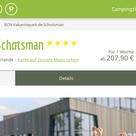
Campingzi
RCN Vakantiepark de Schotsman
 Schotsman
Für 1 Woche
207,90 €
ab
rlande -
Karte auf Google Maps sehen
Details