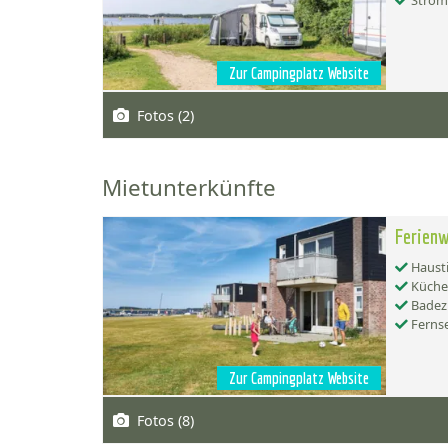
Strom
Zur Campingplatz Website
Fotos (2)
Mietunterkünfte
Ferien
Hausti
Küche:
Badez
Ferns
Zur Campingplatz Website
Fotos (8)