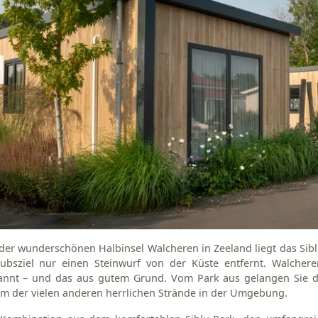
der wunderschönen Halbinsel Walcheren in Zeeland liegt das Siblu
aubsziel nur einen Steinwurf von der Küste entfernt. Walchere
annt – und das aus gutem Grund. Vom Park aus gelangen Sie d
m der vielen anderen herrlichen Strände in der Umgebung.