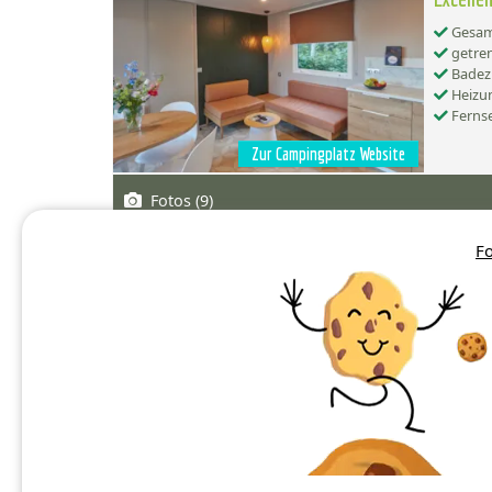
Gesamt
getren
Badez
Heizu
Ferns
Zur Campingplatz Website
Fotos (9)
Fo
Excelle
Zur Campingplatz Website
Mehr Informationen