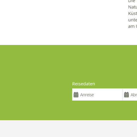
Die
Natu
Küs
unt
am 
Reisedaten