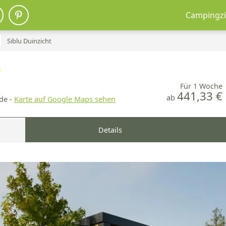
Campingzi
Siblu Duinzicht
Für 1 Woche
441,33 €
ab
de -
Karte auf Google Maps sehen
Details