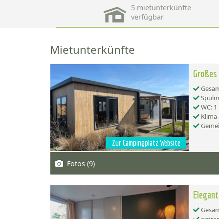
5 mietunterkünfte
verfügbar
Mietunterkünfte
Großes 
Gesamt
Spülma
WC: 1
Klima
Gemei
Zur Campingplatz Website
Fotos (9)
Elegant
Gesamt