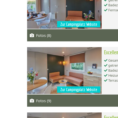
getren
Badez
Ferns
Zur Campingplatz Website
Fotos (8)
Excelle
Gesamt
getren
Badez
Heizu
Terras
Zur Campingplatz Website
Fotos (9)
Excelle