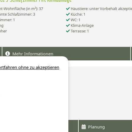
-Wohnfläche (in m²): 37
Haustiere: unter Vorbehalt akzepti
nte Schlafzimmer: 3
Küche: 1
immer: 1
WC: 1
ng
Klima-Anlage
eher
Terrasse: 1
Mehr Informationen
rtfahren ohne zu akzeptieren
nce 2 Schlafzimmer Mit Terrasse
Planung