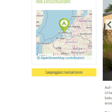
Alle Einrichtungen
Auf Google
Maps
anzeigen
100 km
© OpenStreetMap contributors
Campingplatz kontaktieren
Auf 
Url
bek
eine