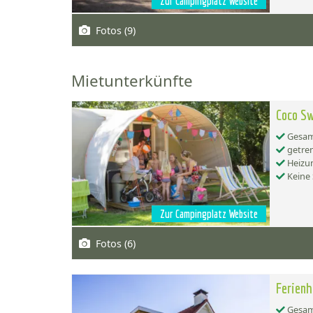
Zur Campingplatz Website
Fotos (9)
Mietunterkünfte
Coco Sw
Gesamt
getren
Heizu
Keine 
Zur Campingplatz Website
Fotos (6)
Ferienh
Gesamt