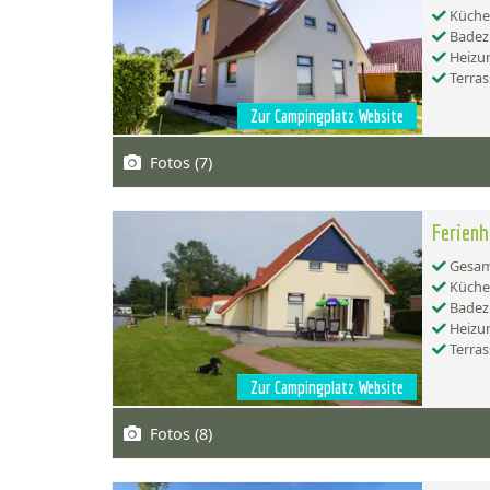
Küche:
Badez
Heizu
Terras
Zur Campingplatz Website
Fotos (7)
Ferienh
Gesamt
Küche:
Badez
Heizu
Terras
Zur Campingplatz Website
Fotos (8)