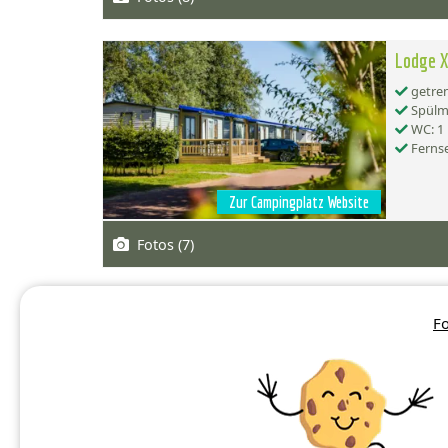
Lodge X
getren
Spülma
WC: 1
Ferns
Zur Campingplatz Website
Fotos (7)
Lodge X
Fo
getren
Spülma
WC: 2
Ferns