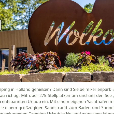
ping in Holland genießen? Dann sind Sie beim Ferienpar
au richtig! Mit über 275 Stellplätzen am und um den Se
 entspannten Urlaub ein. Mit einem eigenen Yachthafen mi
ie einem großzügigen Sandstrand zum Baden und Sonnen fi
en gelungenen Camping-Urlaub in Holland wünschen könn