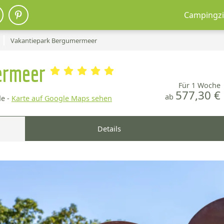
Campingzi
Vakantiepark Bergumermeer
ermeer
Für 1 Woche
577,30 €
ab
e -
Karte auf Google Maps sehen
Details