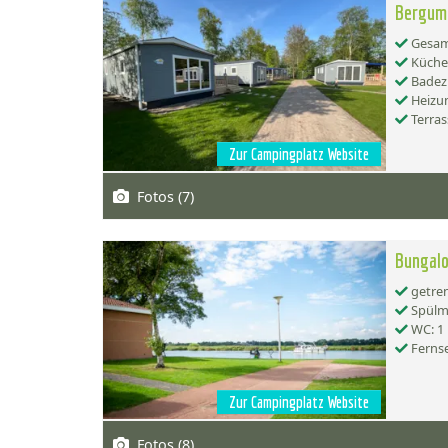
Bergum
Gesamt
Küche:
Badez
Heizu
Terras
Zur Campingplatz Website
Fotos (7)
Bungal
getren
Spülma
WC: 1
Ferns
Zur Campingplatz Website
Fotos (8)