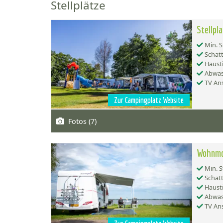
Stellplätze
Stellpl
Min. S
Schatt
Hausti
Abwas
TV Ans
Zur Campingplatz Website
Fotos (7)
Wohnmob
Min. S
Schatt
Hausti
Abwas
TV Ans