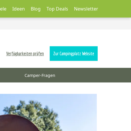
ele
Ideen
Blog
Top Deals
Newsletter
Verfügbarkeiten prüfen
Zur Campingplatz Website
Camper-Fragen