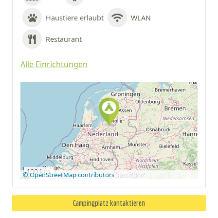
Haustiere erlaubt
WLAN
Restaurant
Alle Einrichtungen
Auf Google Maps
anzeigen
100 km
© OpenStreetMap contributors
Campingplatz kontaktieren