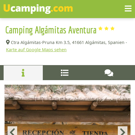
Camping Algámitas Aventura
Ctra Algámitas-Pruna Km 3.5,
41661 Algámitas, Spanien -
Karte auf Google Maps sehen