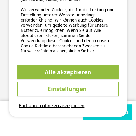
Wir verwenden Cookies, die für die Leistung und
Einstellung unserer Website unbedingt
erforderlich sind. Wir können auch Cookies
verwenden, um gezielte Werbung für unsere
Nutzer zu ermöglichen. Wenn Sie auf 'Alle
akzeptieren' klicken, stimmen Sie der
Verwendung dieser Cookies und den in unserer
Cookie-Richtlinie beschriebenen Zwecken zu.
Für weitere Informationen, klicken Sie hier
ALLGEMEINE NUTZUNGSBEDINGUNGEN
Alle akzeptieren
DATENSCHUTZERKLÄRUNG
COOKIES
IMPRESSUM
Sichere und zuverlässige Zahlungsabwicklung
Einstellungen
Fortfahren ohne zu akzeptieren
Verfügbarkeiten prüfen
Zur Campingplatz Website
This site is protected by reCAPTCHA and the Google
Privacy Policy
and
apply.
Terms of Service