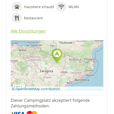
Haustiere erlaubt
WLAN
Restaurant
Alle Einrichtungen
Auf Google Maps
anzeigen
100 km
© OpenStreetMap contributors
Dieser Campingplatz akzeptiert folgende
Zahlungsmethoden: