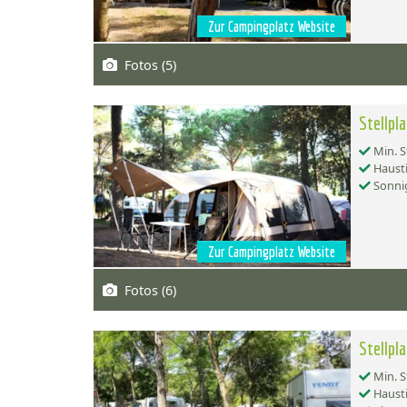
Zur Campingplatz Website
Fotos (5)
Stellpl
Min. S
Hausti
Sonnig
Zur Campingplatz Website
Fotos (6)
Stellpl
Min. S
Hausti