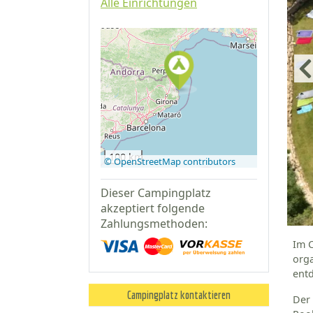
Alle Einrichtungen
Auf Google
Maps
anzeigen
100 km
© OpenStreetMap contributors
Dieser Campingplatz
akzeptiert folgende
Zahlungsmethoden:
Im C
orga
entd
Campingplatz kontaktieren
Der