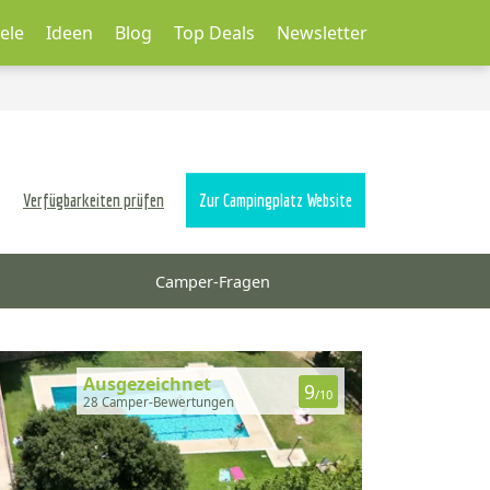
ele
Ideen
Blog
Top Deals
Newsletter
Verfügbarkeiten prüfen
Zur Campingplatz Website
Camper-Fragen
Ausgezeichnet
9
/10
28 Camper-Bewertungen