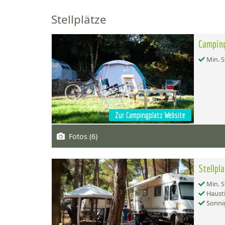
Stellplätze
Campin
Min. S
Zur Campingplatz Website
Fotos (6)
Stellpl
Min. S
Hausti
Sonnig