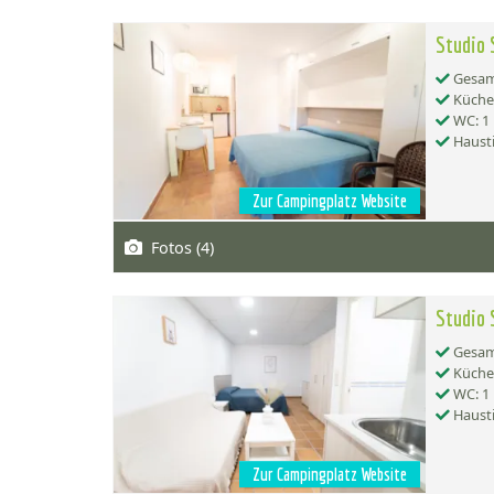
Studio 
Gesamt
Küche:
WC: 1
Hausti
Zur Campingplatz Website
Fotos (4)
Studio 
Gesamt
Küche:
WC: 1
Hausti
Zur Campingplatz Website