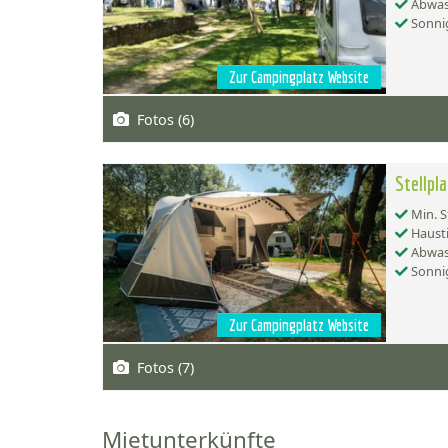
Abwas
Sonnig
Zur Campingplatz Website
Fotos (6)
Stellpl
Min. S
Hausti
Abwas
Sonnig
Zur Campingplatz Website
Fotos (7)
Mietunterkünfte