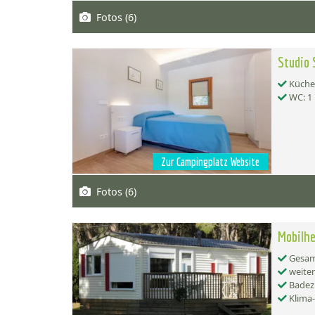
Fotos (6)
Studio 
Küche:
WC: 1
Zur Campingplatz Website
Fotos (6)
Mobilh
Gesamt
weiter
Badez
Klima