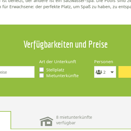
 ist beheizt, der andere ist ein Salzwasser-Spa. Die Pools sind z
 für Erwachsene: der perfekte Platz, um Spaß zu haben, zu ents
Verfügbarkeiten und Preise
Art der Unterkunft
Personen
Stellplatz
Mietunterkünfte
8 mietunterkünfte
verfügbar