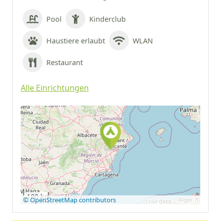
Pool
Kinderclub
Haustiere erlaubt
WLAN
Restaurant
Alle Einrichtungen
Auf Google Maps
anzeigen
100 km
© OpenStreetMap contributors