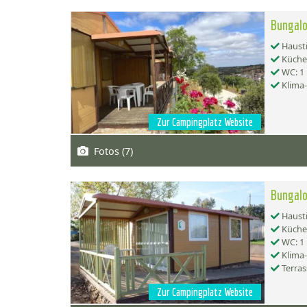
Bungal
Hausti
Küche:
WC: 1
Klima
Zur Campingplatz Website
Fotos (7)
Bungal
Hausti
Küche:
WC: 1
Klima
Terras
Zur Campingplatz Website