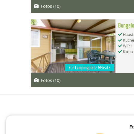
Fotos (10)
Bungal
Hausti
Küche:
WC: 1
Klima
Zur Campingplatz Website
Fotos (10)
Fo