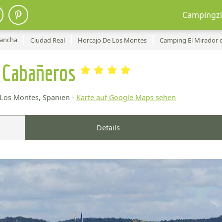
Campingzi
Mancha
Ciudad Real
Horcajo De Los Montes
Camping El Mirador 
e Cabañeros
Los Montes, Spanien -
Karte auf Google Maps sehen
Details