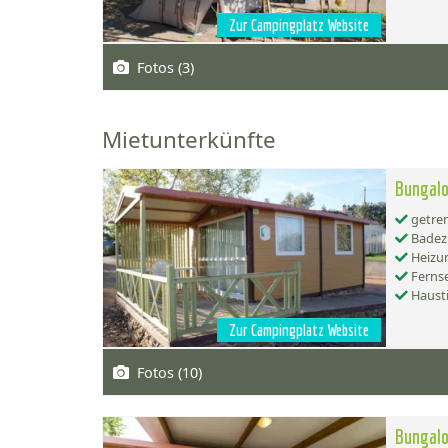
Zur Campingplatz Website
Fotos (3)
Mietunterkünfte
Bungal
getren
Badez
Heizu
Ferns
Hausti
Zur Campingplatz Website
Fotos (10)
Bungal