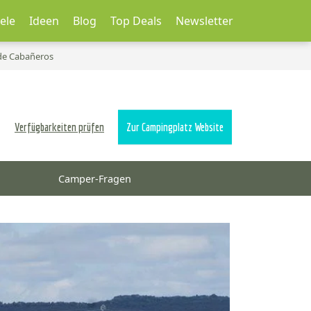
ele
Ideen
Blog
Top Deals
Newsletter
de Cabañeros
Verfügbarkeiten prüfen
Zur Campingplatz Website
Camper-Fragen