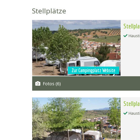
Stellplätze
Stellpl
Hausti
Zur Campingplatz Website
Fotos (6)
Stellpl
Hausti