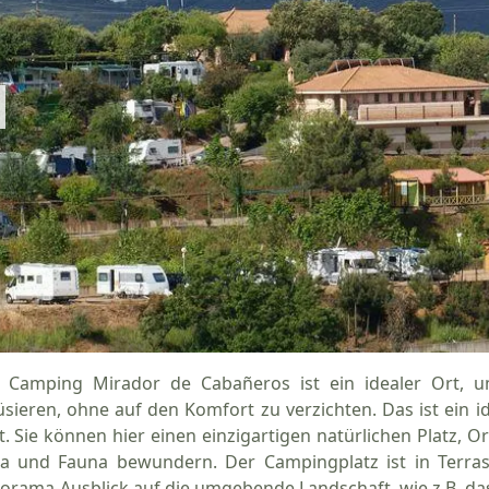
 Camping Mirador de Cabañeros ist ein idealer Ort, 
sieren, ohne auf den Komfort zu verzichten. Das ist ein id
t. Sie können hier einen einzigartigen natürlichen Platz, O
ra und Fauna bewundern. Der Campingplatz ist in Terras
orama-Ausblick auf die umgebende Landschaft, wie z.B. das