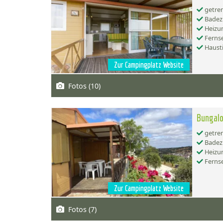
getren
Badez
Heizu
Ferns
Hausti
Zur Campingplatz Website
Fotos (10)
Bungal
getren
Badez
Heizu
Ferns
Zur Campingplatz Website
Fotos (7)