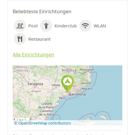
Beliebteste Einrichtungen
Pool
Kinderclub
WLAN
Restaurant
Alle Einrichtungen
Auf Google Maps
anzeigen
100 km
© OpenStreetMap contributors