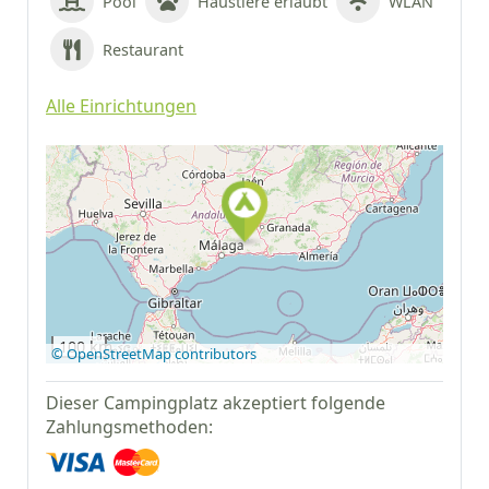
Pool
Haustiere erlaubt
WLAN
Restaurant
Alle Einrichtungen
Auf Google Maps
anzeigen
100 km
© OpenStreetMap contributors
Dieser Campingplatz akzeptiert folgende
Zahlungsmethoden: