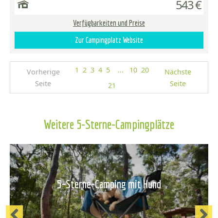
543 €
Verfügbarkeiten und Preise
Zur Campingplatz Website
1
2
3
4
5
...
10
20
Vorherige
Nächste
Seite
Seite
21
Weitere 5-Sterne-Campingplätze
5-Sterne-Camping mit Hund