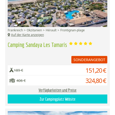
Frankreich
Okzitanien
Hérault
Frontignan-plage
Auf der Karte anzeigen
Camping Sandaya Les Tamaris
SONDERANGEBOT
151,20 €
189 €
324,80 €
406 €
Verfügbarkeiten und Preise
Zur Campingplatz Website