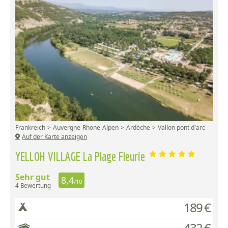
Frankreich
Auvergne-Rhone-Alpen
Ardèche
Vallon pont d'arc
Auf der Karte anzeigen
YELLOH VILLAGE La Plage Fleurie
Sehr gut
8,4
/10
4 Bewertung
189 €
432 €