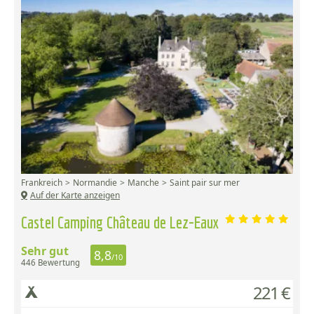
Frankreich
Normandie
Manche
Saint pair sur mer
Auf der Karte anzeigen
Castel Camping Château de Lez-Eaux
Sehr gut
8,8
/10
446 Bewertung
221 €