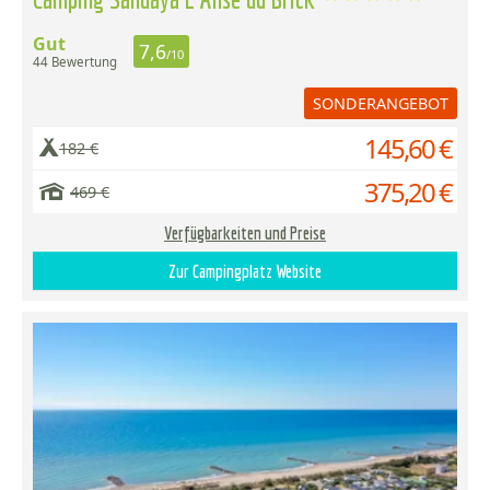
Gut
7,6
/10
44 Bewertung
SONDERANGEBOT
145,60 €
182 €
375,20 €
469 €
Verfügbarkeiten und Preise
Zur Campingplatz Website