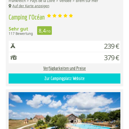
Frankreich
Pays de la Loire
Vendée
Brem sur mer
Auf der Karte anzeigen
Camping l'Océan
Sehr gut
8,4
/10
117 Bewertung
239 €
379 €
Verfügbarkeiten und Preise
Zur Campingplatz Website