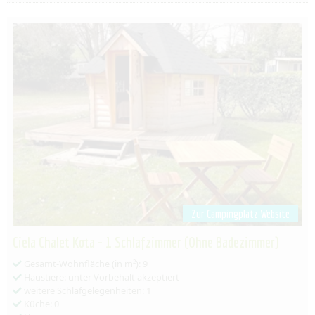
Zur Campingplatz Website
Ciela Chalet Kota - 1 Schlafzimmer (Ohne Badezimmer)
Gesamt-Wohnfläche (in m²): 9
Haustiere: unter Vorbehalt akzeptiert
weitere Schlafgelegenheiten: 1
Küche: 0