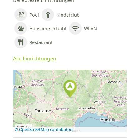
Beliebteste Einrichtungen
Pool
Kinderclub
Haustiere erlaubt
WLAN
Restaurant
Alle Einrichtungen
Auf Google Maps
anzeigen
100 km
© OpenStreetMap contributors