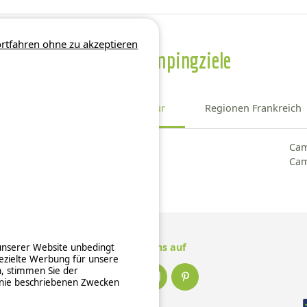
rtfahren ohne zu akzeptieren
Weitere Campingziele
Bezirk Provence-Alpes-Côte d'Azur
Regionen Frankreich
Camping Hochalpen
Cam
Camping Alpes-Maritimes
Cam
Folge uns auf
 unserer Website unbedingt
ezielte Werbung für unsere
n, stimmen Sie der
inie beschriebenen Zwecken