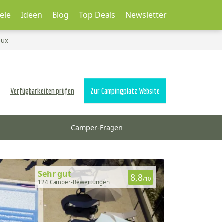
ele
Ideen
Blog
Top Deals
Newsletter
oux
Verfügbarkeiten prüfen
Zur Campingplatz Website
Camper-Fragen
Sehr gut
8,8
/10
124 Camper-Bewertungen