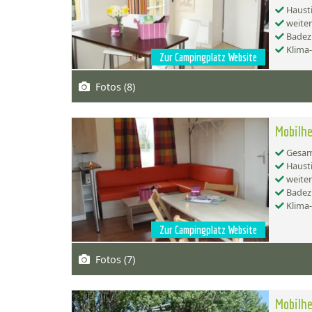
Hausti
weiter
Badez
Klima
Zur Campingplatz Website
Fotos (8)
Mobilhe
Gesamt
Hausti
weiter
Badez
Klima
Zur Campingplatz Website
Fotos (7)
Mobilhe