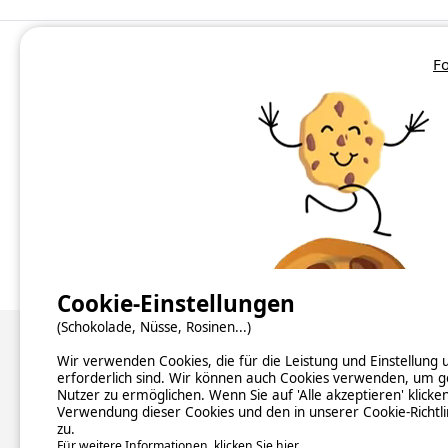
Fo
Camping Alpes-de-Haute-Provence
Camping Bouches-du-Rhône
Cookie-Einstellungen
(Schokolade, Nüsse, Rosinen...)
Über uns
Wir verwenden Cookies, die für die Leistung und Einstellung
erforderlich sind. Wir können auch Cookies verwenden, um g
Nutzer zu ermöglichen. Wenn Sie auf 'Alle akzeptieren' klicke
Hintergrundinformationen
Verwendung dieser Cookies und den in unserer Cookie-Richtl
Newsletter abonnieren
zu.
Verzeichnis der Campingplätze nach Ländern
Für weitere Informationen, klicken Sie hier