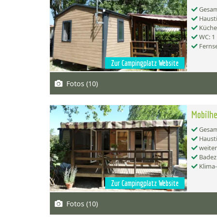
Gesamt
Hausti
Küche:
WC: 1
Ferns
Zur Campingplatz Website
Fotos (10)
Mobilhe
Gesamt
Hausti
weiter
Badez
Klima
Zur Campingplatz Website
Fotos (10)