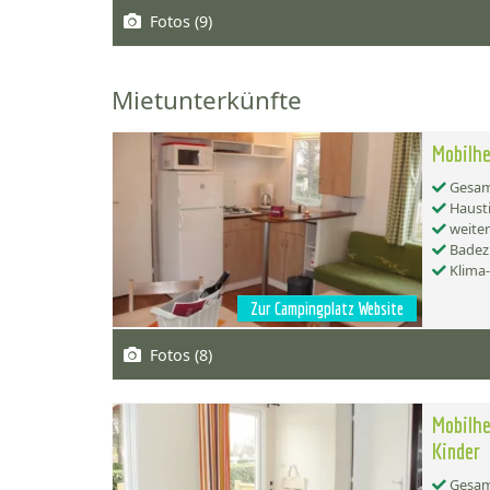
Fotos (9)
Mietunterkünfte
Mobilhe
Gesamt
Hausti
weiter
Badez
Klima
Zur Campingplatz Website
Fotos (8)
Mobilhe
Kinder
Gesamt