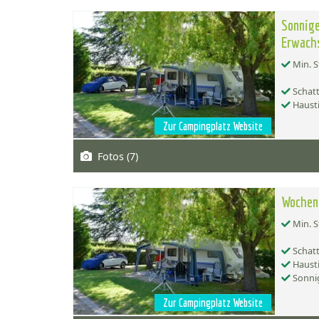
Sonnige
Erwach
Min. S
Schatt
Hausti
Zur Campingplatz Website
Fotos (7)
Wochenp
Min. S
Schatt
Hausti
Sonnig
Zur Campingplatz Website