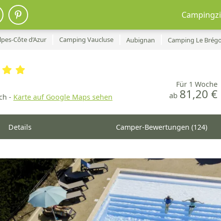
Campingzi
pes-Côte d’Azur
Camping Vaucluse
Aubignan
Camping Le Brég
Für 1 Woche
81,20 €
ab
ch -
Karte auf Google Maps sehen
Details
Camper-Bewertungen (124)