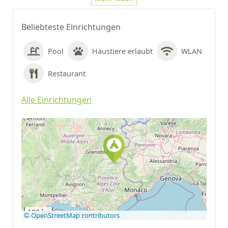
Beliebteste Einrichtungen
Pool
Haustiere erlaubt
WLAN
Restaurant
Alle Einrichtungen
Auf Google Maps
anzeigen
100 km
© OpenStreetMap contributors