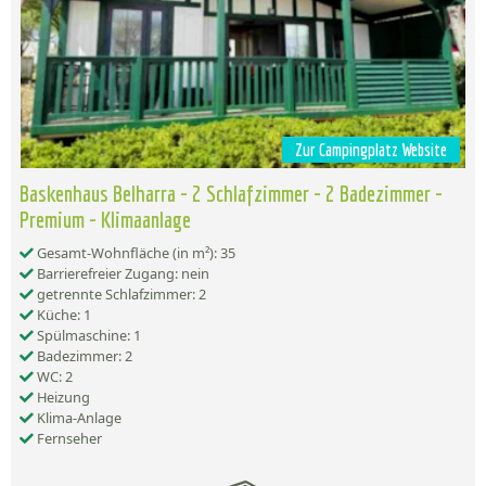
Zur Campingplatz Website
Baskenhaus Belharra - 2 Schlafzimmer - 2 Badezimmer -
Premium - Klimaanlage
Gesamt-Wohnfläche (in m²): 35
Barrierefreier Zugang: nein
getrennte Schlafzimmer: 2
Küche: 1
Spülmaschine: 1
Badezimmer: 2
WC: 2
Heizung
Klima-Anlage
Fernseher