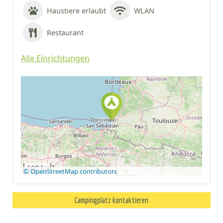
Haustiere erlaubt
WLAN
Restaurant
Alle Einrichtungen
Auf Google Maps
anzeigen
100 km
© OpenStreetMap contributors
Campingplatz kontaktieren