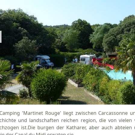
Camping 'Martinet Rouge' liegt zwischen Carcassonne u
chichte und landschaften reichen region, die von viel
chzogen ist.Die burgen der Katharer, aber auch abteien u
ie der Canal du Midi erwaten sie.