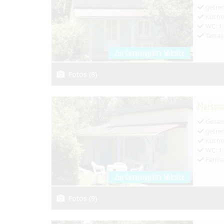
getren
Küche:
WC: 1
Terras
Zur Campingplatz Website
Fotos (8)
Maisonn
Gesamt
getren
Küche:
WC: 1
Ferns
Zur Campingplatz Website
Fotos (9)