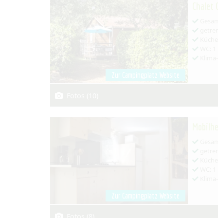
Chalet 
Gesamt
getren
Küche:
WC: 1
Klima
Zur Campingplatz Website
Fotos (10)
Mobilhe
Gesamt
getren
Küche:
WC: 1
Klima
Zur Campingplatz Website
Fotos (8)