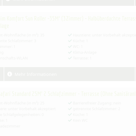
im Komfort Sun Roller -35M² (3Zimmer) - Halbüberdachte Terras
lage
-Wohnfläche (in m²): 35
Haustiere: unter Vorbehalt akzepti
nte Schlafzimmer: 3
Küche: 1
immer: 1
WC: 1
ng
Klima-Anlage
nschafts-WLAN
Terrasse: 1
Mehr Informationen
afari Standard 25M² 2 Schlafzimmer - Terrasse (Ohne Sanitäran
-Wohnfläche (in m²): 25
Barrierefreier Zugang: nein
ere: unter Vorbehalt akzeptiert
getrennte Schlafzimmer: 2
e Schlafgelegenheiten: 0
Küche: 1
se: 1
Kein WC
Badezimmer