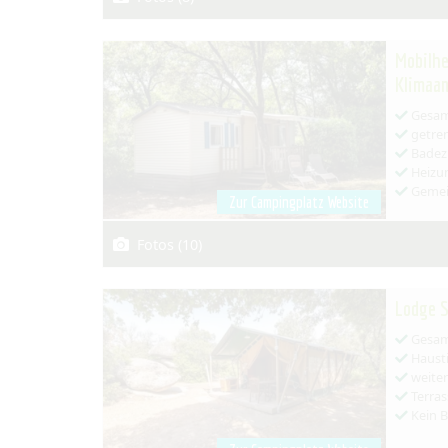
Mobilhe
Klimaan
Gesamt
getren
Badez
Heizu
Gemei
Zur Campingplatz Website
Fotos (10)
Lodge S
Gesamt
Hausti
weiter
Terras
Kein 