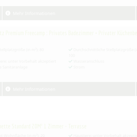
Mehr Informationen
atz Premium Freecamp : Privates Badezimmer + Privater Küchenbe
tellplatzgröße (in m²): 80
Durchschnittliche Stellplatzgröße (i
100
ere: unter Vorbehalt akzeptiert
Wasseranschluss
e Sanitäranlage
Strom
Mehr Informationen
ette Standard 20M² 1 Zimmer - Terrasse
-Wohnfläche (in m²): 20
Haustiere: unter Vorbehalt akzepti