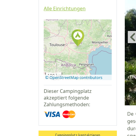
Alle Einrichtungen
Auf Google
Maps
anzeigen
100 km
© OpenStreetMap contributors
Dieser Campingplatz
akzeptiert folgende
Zahlungsmethoden:
De 
ges
dur
sow
Campingplatz kontaktieren