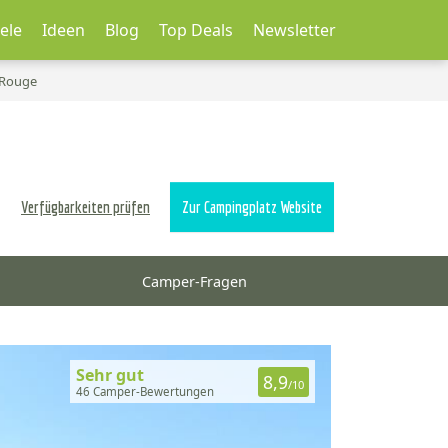
ele
Ideen
Blog
Top Deals
Newsletter
 Rouge
Verfügbarkeiten prüfen
Zur Campingplatz Website
Camper-Fragen
Sehr gut
8,9
/10
46 Camper-Bewertungen