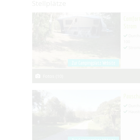
Stellplätze
Comfort
Strom
Durchs
100
Strom
Zur Campingplatz Website
Fotos (10)
Pausch
Durchs
Hausti