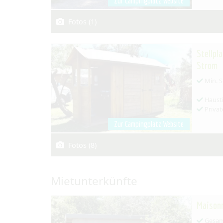
Zur Campingplatz Website
Fotos (1)
Stellpl
Strom
Min. S
Hausti
Privat
Zur Campingplatz Website
Fotos (8)
Mietunterkünfte
Maisonn
Gesamt