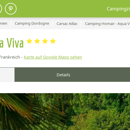
Campingzi
nien
Camping Dordogne
Carsac Aillac
Camping Homair - Aqua V
a Viva
Frankreich -
Karte auf Google Maps sehen
Details