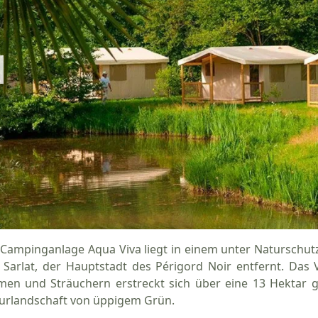
 Campinganlage Aqua Viva liegt in einem unter Naturschut
 Sarlat, der Hauptstadt des Périgord Noir entfernt. Das 
men und Sträuchern erstreckt sich über eine 13 Hektar gr
urlandschaft von üppigem Grün.