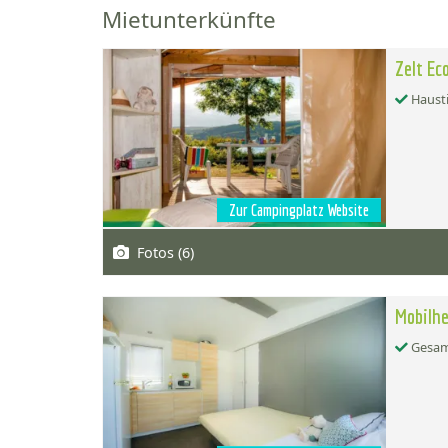
Mietunterkünfte
Zelt Ec
Hausti
Zur Campingplatz Website
Fotos (6)
Mobilhe
Gesamt