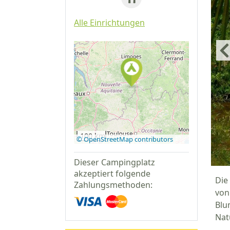
Alle Einrichtungen
Auf Google
Maps
anzeigen
100 km
© OpenStreetMap contributors
Dieser Campingplatz
akzeptiert folgende
Die
Zahlungsmethoden:
von
Blu
Nat