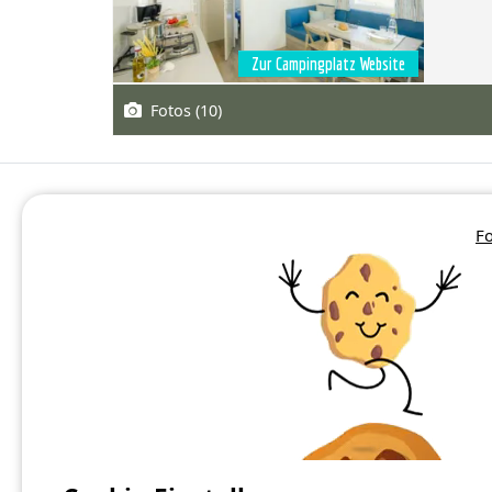
Zur Campingplatz Website
Fotos (10)
Fo
Camping Charente
Camping Charente-Maritime
Camping Dordogne