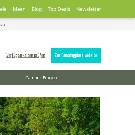
ele
Ideen
Blog
Top Deals
Newsletter
iva
Verfügbarkeiten prüfen
Zur Campingplatz Website
Camper-Fragen