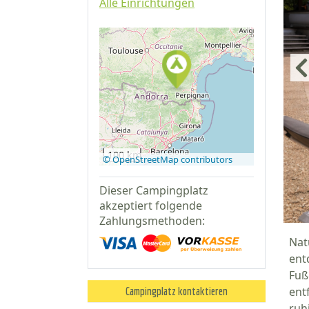
Alle Einrichtungen
Auf Google
Maps
anzeigen
100 km
© OpenStreetMap contributors
Dieser Campingplatz
akzeptiert folgende
Zahlungsmethoden:
Nat
ent
Fuß
ent
Campingplatz kontaktieren
ruh