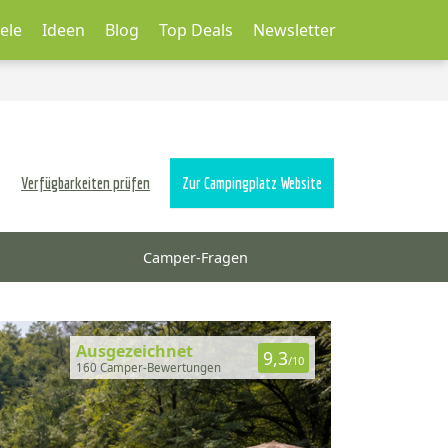
ele
Ideen
Blog
Top Deals
Newsletter
Verfügbarkeiten prüfen
Zur Campingplatz Website
Camper-Fragen
Ausgezeichnet
9,3
/10
160 Camper-Bewertungen