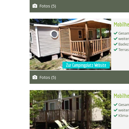
Fotos (5)
Mobilhe
Gesamt
weiter
Badez
Terras
Zur Campingplatz Website
Fotos (5)
Mobilhe
Gesamt
weiter
Klima