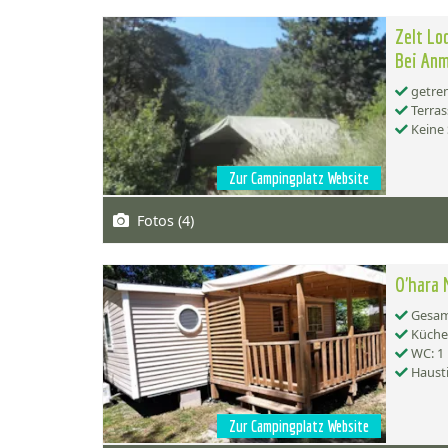
Zelt Lo
Bei Anm
getren
Terras
Keine 
Zur Campingplatz Website
Fotos (4)
O'hara 
Gesamt
Küche:
WC: 1
Hausti
Zur Campingplatz Website