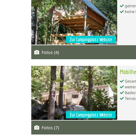
getren
keine
Zur Campingplatz Website
Fotos (4)
Mobilhe
Gesamt
weiter
Badez
Terras
Zur Campingplatz Website
Fotos (7)