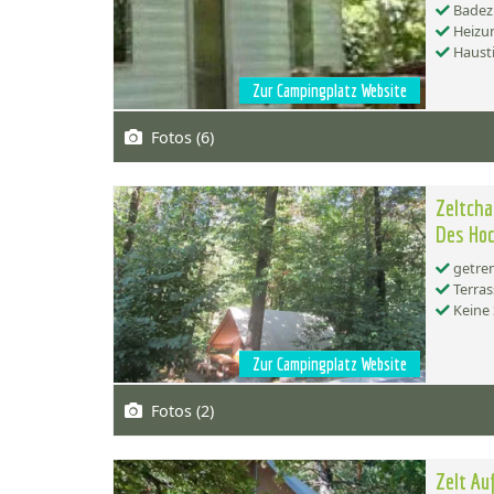
Badez
Heizu
Hausti
Zur Campingplatz Website
Fotos (6)
Zeltcha
Des Hoc
getren
Terras
Keine 
Zur Campingplatz Website
Fotos (2)
Zelt Au