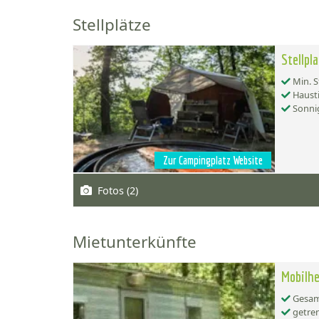
Stellplätze
Stellpl
Min. S
Hausti
Sonnig
Zur Campingplatz Website
Fotos (2)
Mietunterkünfte
Mobilhe
Gesamt
getren