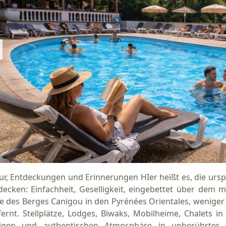
ur, Entdeckungen und Erinnerungen HIer heißt es, die urs
decken: Einfachheit, Geselligkeit, eingebettet über dem m
e des Berges Canigou in den Pyrénées Orientales, weniger 
fernt. Stellplätze, Lodges, Biwaks, Mobilheime, Chalets i
igen und authentischen Atmosphäre in unberührter N