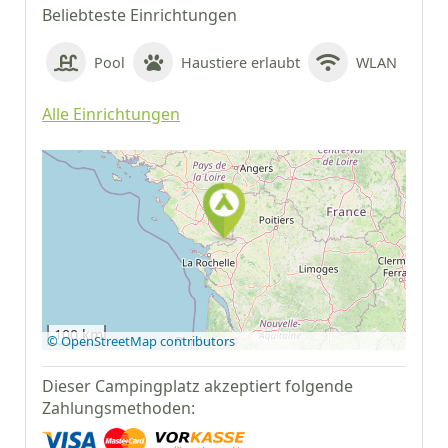
Beliebteste Einrichtungen
Pool
Haustiere erlaubt
WLAN
Alle Einrichtungen
Auf Google Maps
anzeigen
100 km
© OpenStreetMap contributors
Dieser Campingplatz akzeptiert folgende
Zahlungsmethoden: