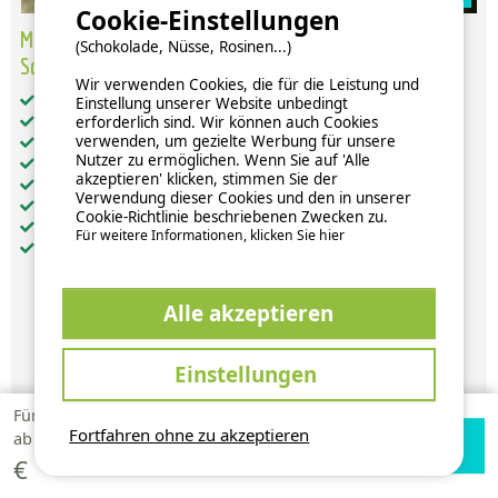
Cookie-Einstellungen
Mobilheim Venus 24 M² – 2 Schlafzimmer – Anreise
(Schokolade, Nüsse, Rosinen...)
Sonntags Im Juli Und August
Wir verwenden Cookies, die für die Leistung und
Gesamt-Wohnfläche (in m²): 24
Einstellung unserer Website unbedingt
Haustiere: unter Vorbehalt akzeptiert
erforderlich sind. Wir können auch Cookies
verwenden, um gezielte Werbung für unsere
getrennte Schlafzimmer: 2
Nutzer zu ermöglichen. Wenn Sie auf 'Alle
weitere Schlafgelegenheiten: 0
akzeptieren' klicken, stimmen Sie der
Küche: 1
Verwendung dieser Cookies und den in unserer
Heizung
Cookie-Richtlinie beschriebenen Zwecken zu.
Fernseher
Für weitere Informationen, klicken Sie hier
Terrasse: 1
Alle akzeptieren
356 €
pro Woche
Einstellungen
Verfügbarkeiten und Preise
Für 1 Woche
118,60
Fortfahren ohne zu akzeptieren
Verfügbarkeiten
Zur Campingplatz
ab
prüfen
Website
€