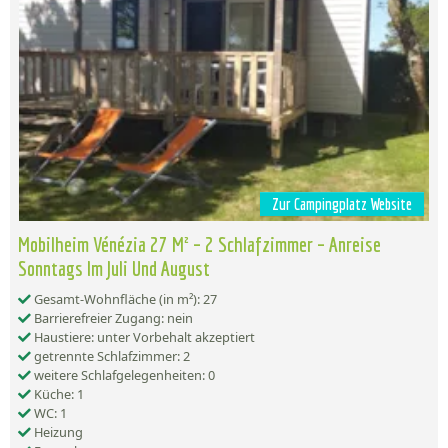
Zur Campingplatz Website
Mobilheim Vénézia 27 M² – 2 Schlafzimmer – Anreise
Sonntags Im Juli Und August
Gesamt-Wohnfläche (in m²): 27
Barrierefreier Zugang: nein
Haustiere: unter Vorbehalt akzeptiert
getrennte Schlafzimmer: 2
weitere Schlafgelegenheiten: 0
Küche: 1
WC: 1
Heizung