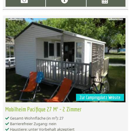
Zur Campingplatz Website
Mobilheim Pacifique 27 M² - 2 Zimmer
Gesamt-Wohnfläche (in m²): 27
Barrierefreier Zugang: nein
Haustiere: unter Vorbehalt akzeptiert