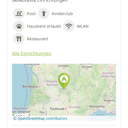
Beliebteste Einrichtungen
Pool
Kinderclub
Haustiere erlaubt
WLAN
Restaurant
Alle Einrichtungen
Auf Google Maps
anzeigen
100 km
© OpenStreetMap contributors