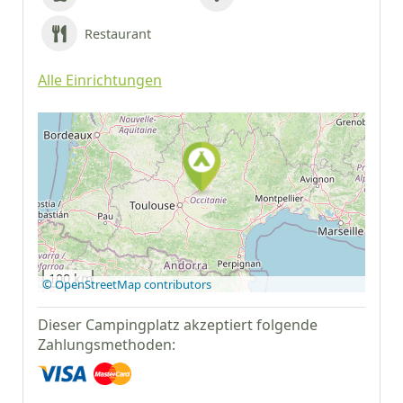
Restaurant
Alle Einrichtungen
Auf Google Maps
anzeigen
100 km
© OpenStreetMap contributors
Dieser Campingplatz akzeptiert folgende
Zahlungsmethoden: