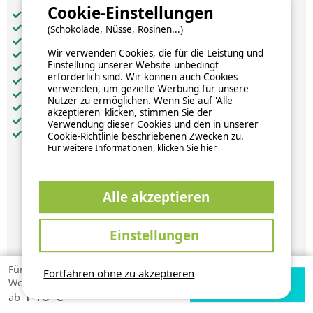
Cookie-Einstellungen
Gesamt-Wohnfläche (in m²): 25
Barrierefreier Zugang: nein
(Schokolade, Nüsse, Rosinen...)
Haustiere: unter Vorbehalt akzeptiert
Wir verwenden Cookies, die für die Leistung und
getrennte Schlafzimmer: 2
Einstellung unserer Website unbedingt
Küche: 1
erforderlich sind. Wir können auch Cookies
Badezimmer: 1
verwenden, um gezielte Werbung für unsere
WC: 1
Nutzer zu ermöglichen. Wenn Sie auf 'Alle
Heizung
akzeptieren' klicken, stimmen Sie der
Fernseher
Verwendung dieser Cookies und den in unserer
Terrasse: 1
Cookie-Richtlinie beschriebenen Zwecken zu.
Für weitere Informationen, klicken Sie hier
360 €
Alle akzeptieren
pro Woche
Einstellungen
Verfügbarkeiten und Preise
Für 1
Fortfahren ohne zu akzeptieren
Verfügbarkeiten
Zur Campingplatz
Woche
140 €
prüfen
Website
ab