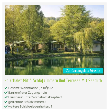
Zur Campingplatz Website
Holzchalet Mit 3 Schlafzimmern Und Terrasse Mit Seeblick
Gesamt-Wohnfläche (in m²): 32
Barrierefreier Zugang: nein
Haustiere: unter Vorbehalt akzeptiert
getrennte Schlafzimmer: 3
weitere Schlafgelegenheiten: 1