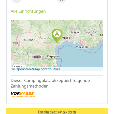
Alle Einrichtungen
Auf Google Maps
anzeigen
100 km
© OpenStreetMap contributors
Dieser Campingplatz akzeptiert folgende
Zahlungsmethoden:
Campingplatz kontaktieren