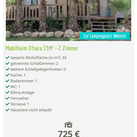
Zur Campingplatz Website
Mobilheim O'hara 33M² - 2 Zimmer
Gesamt-Wohnfläche (in m²): 33
getrennte Schlafzimmer: 2
weitere Schlafgelegenheiten: 0
Küche: 1
Badezimmer: 1
WC: 1
Klima-Anlage
Fernseher
Terrasse: 1
Haustiere nicht erlaubt
725 €