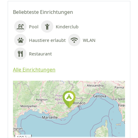
Beliebteste Einrichtungen
Pool
Kinderclub
Haustiere erlaubt
WLAN
Restaurant
Alle Einrichtungen
Auf Google Maps
anzeigen
100 km