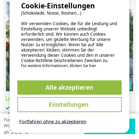
Cookie-Einstellungen
(Schokolade, Nüsse, Rosinen...)
Wir verwenden Cookies, die für die Leistung und
Einstellung unserer Website unbedingt
erforderlich sind. Wir können auch Cookies
verwenden, um gezielte Werbung für unsere
Nutzer zu ermöglichen. Wenn Sie auf 'Alle
akzeptieren' klicken, stimmen Sie der
Verwendung dieser Cookies und den in unserer
Cookie-Richtlinie beschriebenen Zwecken zu.
Für weitere Informationen, klicken Sie hier
Zur Campingplatz Website
Alle akzeptieren
Lodge Tent Varadero 2 Rooms - 50 M2
Einstellungen
Gesamt-Wohnfläche (in m²): 55
Barrierefreier Zugang: nein
Für 1
getrennte Schlafzimmer: 2
Fortfahren ohne zu akzeptieren
Verfügbarkeiten
Zur Campingplatz
Woche
weitere Schlafgelegenheiten: 0
585 €
prüfen
Website
ab
Küche: 1
Badezimmer: 1