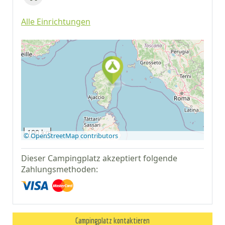
Alle Einrichtungen
Auf Google Maps
anzeigen
100 km
© OpenStreetMap contributors
Dieser Campingplatz akzeptiert folgende
Zahlungsmethoden:
Campingplatz kontaktieren