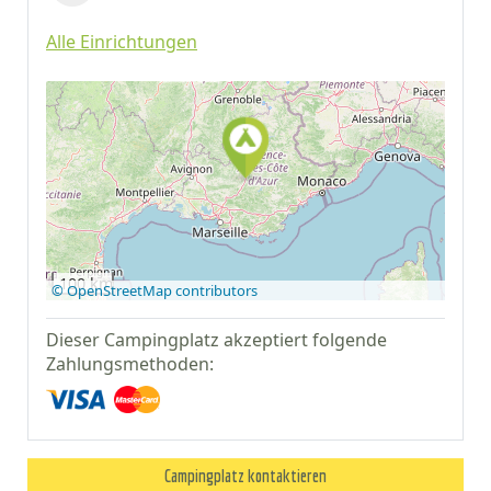
Alle Einrichtungen
Auf Google Maps
anzeigen
100 km
© OpenStreetMap contributors
Dieser Campingplatz akzeptiert folgende
Zahlungsmethoden:
Campingplatz kontaktieren