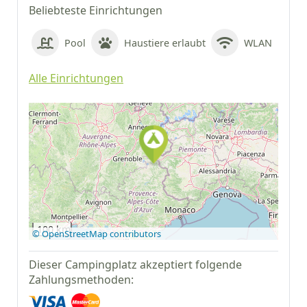
Beliebteste Einrichtungen
Pool
Haustiere erlaubt
WLAN
Alle Einrichtungen
Auf Google Maps
anzeigen
100 km
© OpenStreetMap contributors
Dieser Campingplatz akzeptiert folgende
Zahlungsmethoden: