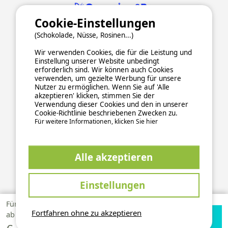
Cookie-Einstellungen
(Schokolade, Nüsse, Rosinen...)
Wir verwenden Cookies, die für die Leistung und
Einstellung unserer Website unbedingt
erforderlich sind. Wir können auch Cookies
verwenden, um gezielte Werbung für unsere
Nutzer zu ermöglichen. Wenn Sie auf 'Alle
ALLGEMEINE NUTZUNGSBEDINGUNGEN
akzeptieren' klicken, stimmen Sie der
DATENSCHUTZERKLÄRUNG
COOKIES
IMPRESSUM
Verwendung dieser Cookies und den in unserer
Cookie-Richtlinie beschriebenen Zwecken zu.
Sichere und zuverlässige Zahlungsabwicklung
Für weitere Informationen, klicken Sie hier
Alle akzeptieren
Einstellungen
This site is protected by reCAPTCHA and the Google
Privacy Policy
Für 1 Woche
and
apply.
Terms of Service
37,20
Fortfahren ohne zu akzeptieren
Verfügbarkeiten
Zur Campingplatz
ab
prüfen
Website
2026 Ucamping. All rights reserved, all media and pictures are