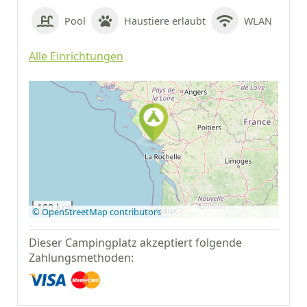
Pool
Haustiere erlaubt
WLAN
Alle Einrichtungen
Auf Google Maps
anzeigen
100 km
© OpenStreetMap contributors
Dieser Campingplatz akzeptiert folgende
Zahlungsmethoden: