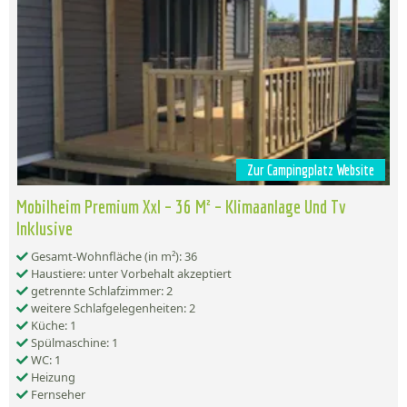
Zur Campingplatz Website
Mobilheim Premium Xxl – 36 M² – Klimaanlage Und Tv
Inklusive
Gesamt-Wohnfläche (in m²): 36
Haustiere: unter Vorbehalt akzeptiert
getrennte Schlafzimmer: 2
weitere Schlafgelegenheiten: 2
Küche: 1
Spülmaschine: 1
WC: 1
Heizung
Fernseher