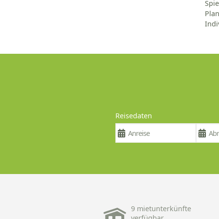
Spi
Pla
Indi
Reisedaten
9 mietunterkünfte
verfügbar