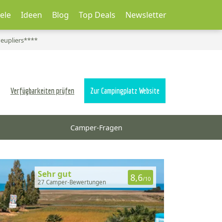
ele
Ideen
Blog
Top Deals
Newsletter
eupliers****
Verfügbarkeiten prüfen
Zur Campingplatz Website
Camper-Fragen
Sehr gut
8,6
/10
27 Camper-Bewertungen