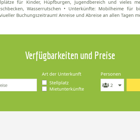
elplätze für Kinder, Hüpfburgen, Jugendbereich und vieles m
nschbecken, Wasserrutschen • Unterkünfte: Mobilheime für bis
viueller Buchungszeitraum! Anreise und Abreise an allen Tagen mö
Verfügbarkeiten und Preise
Art der Unterkunft
Personen
Stellplatz
Mietunterkünfte