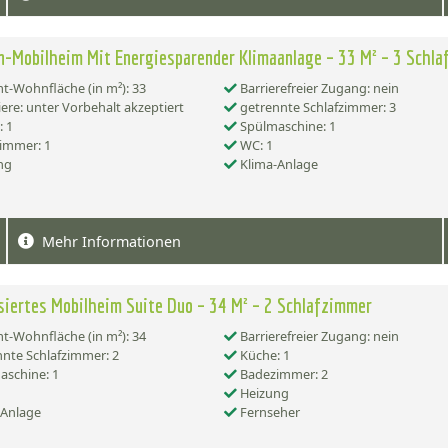
n-Mobilheim Mit Energiesparender Klimaanlage – 33 M² – 3 Schl
-Wohnfläche (in m²): 33
Barrierefreier Zugang: nein
ere: unter Vorbehalt akzeptiert
getrennte Schlafzimmer: 3
 1
Spülmaschine: 1
immer: 1
WC: 1
ng
Klima-Anlage
Mehr Informationen
siertes Mobilheim Suite Duo – 34 M² – 2 Schlafzimmer
-Wohnfläche (in m²): 34
Barrierefreier Zugang: nein
nte Schlafzimmer: 2
Küche: 1
schine: 1
Badezimmer: 2
Heizung
-Anlage
Fernseher