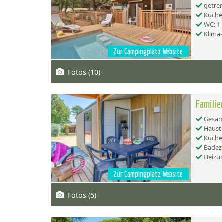
getren
Küche:
WC: 1
Klima
Zur Campingplatz Website
Fotos (10)
Familie
Gesamt
Hausti
Küche:
Badez
Heizu
Zur Campingplatz Website
Fotos (5)