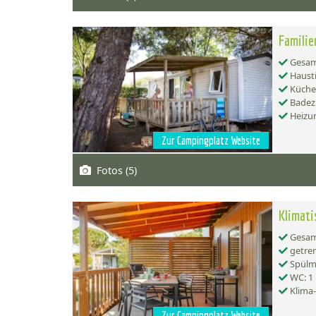
Familie
Gesamt
Hausti
Küche:
Badez
Heizu
Zur Campingplatz Website
Fotos (5)
Klimati
Gesamt
getren
Spülma
WC: 1
Klima
Zur Campingplatz Website