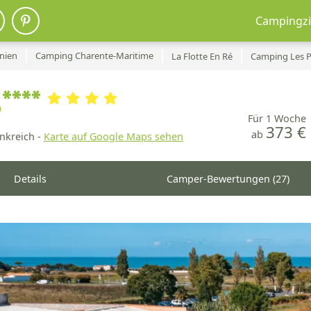
Campingzi
nien
Camping Charente-Maritime
La Flotte En Ré
Camping Les P
s****
Für 1 Woche
373 €
ab
nkreich -
Karte auf Google Maps sehen
Details
Camper-Bewertungen (27)