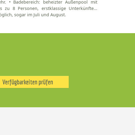
ehr. • Badebereich: beheizter Außenpool mit
 zu 8 Personen, erstklassige Unterkünfte...
glich, sogar im Juli und August.
Verfügbarkeiten prüfen