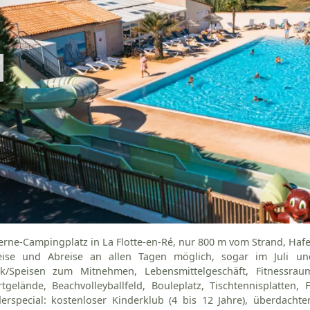
erne-Campingplatz in La Flotte-en-Ré, nur 800 m vom Strand, Haf
eise und Abreise an allen Tagen möglich, sogar im Juli und 
sk/Speisen zum Mitnehmen, Lebensmittelgeschäft, Fitnessr
tgelände, Beachvolleyballfeld, Bouleplatz, Tischtennisplatten,
erspecial: kostenloser Kinderklub (4 bis 12 Jahre), überdachter