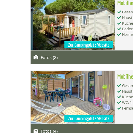
Mobilhe
Gesamt
Hausti
Küche:
Badez
Heizu
Zur Campingplatz Website
Fotos (8)
Mobilhe
Gesamt
Hausti
Küche:
WC: 1
Ferns
Zur Campingplatz Website
Fotos (4)