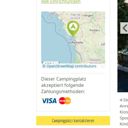
Alle Einrichtungen
Auf Google
Maps
anzeigen
100 km
© OpenStreetMap contributors
Dieser Campingplatz
akzeptiert folgende
Zahlungsmethoden:
4-St
Anr
Kio
Spor
Campingplatz kontaktieren
Kind