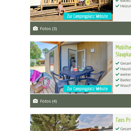
Badez
Heizu
Zur Campingplatz Website
Fotos (3)
Mobilhe
Slaapk
Gesamt
Hausti
weiter
Badez
Wasch
Zur Campingplatz Website
Fotos (4)
Taos Pr
Gesamt