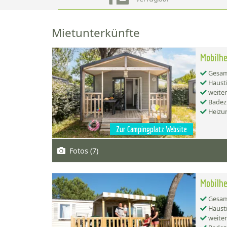
Mietunterkünfte
Mobilhe
Gesamt
Hausti
weiter
Badez
Heizu
Zur Campingplatz Website
Fotos (7)
Mobilhe
Gesamt
Hausti
weiter