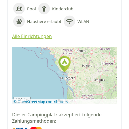
Pool
Kinderclub
Haustiere erlaubt
WLAN
Alle Einrichtungen
Auf Google Maps
anzeigen
100 km
© OpenStreetMap contributors
Dieser Campingplatz akzeptiert folgende
Zahlungsmethoden: