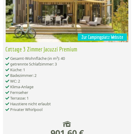
Zur Campingplatz Website
Cottage 3 Zimmer Jacuzzi Premium
Gesamt-Wohnfläche (in m²): 40
getrennte Schlafzimmer: 3
Küche: 1
Badezimmer: 2
WC: 2
Klima-Anlage
Fernseher
Terrasse: 1
Haustiere nicht erlaubt
Privater Whirlpool
901,60 €